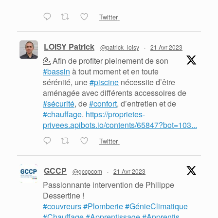
Twitter
LOISY Patrick
@patrick_loisy
·
21 Avr 2023
💁 Afin de profiter pleinement de son
#bassin
à tout moment et en toute
sérénité, une
#piscine
nécessite d’être
aménagée avec différents accessoires de
#sécurité
, de
#confort
, d’entretien et de
#chauffage
.
https://proprietes-
privees.apibots.io/contents/65847?bot=103...
Twitter
GCCP
@gccpcom
·
21 Avr 2023
Passionnante intervention de Philippe
Dessertine !
#couvreurs
#Plomberie
#GénieClimatique
#Chauffage
#Apprentissage
#Apprentis