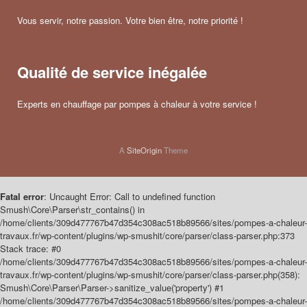
Vous servir, notre passion. Votre bien être, notre priorité !
Qualité de service inégalée
Experts en chauffage par pompes à chaleur à votre service !
A
SiteOrigin
Theme
Fatal error
: Uncaught Error: Call to undefined function
Smush\Core\Parser\str_contains() in
/home/clients/309d477767b47d354c308ac518b89566/sites/pompes-a-chaleur-
travaux.fr/wp-content/plugins/wp-smushit/core/parser/class-parser.php:373
Stack trace: #0
/home/clients/309d477767b47d354c308ac518b89566/sites/pompes-a-chaleur-
travaux.fr/wp-content/plugins/wp-smushit/core/parser/class-parser.php(358):
Smush\Core\Parser\Parser->sanitize_value('property') #1
/home/clients/309d477767b47d354c308ac518b89566/sites/pompes-a-chaleur-