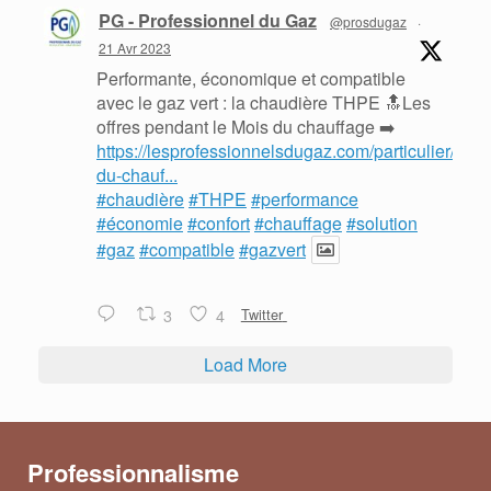
PG - Professionnel du Gaz
@prosdugaz
·
21 Avr 2023
Performante, économique et compatible
avec le gaz vert : la chaudière THPE 🔝Les
offres pendant le Mois du chauffage ➡️
https://lesprofessionnelsdugaz.com/particulier/mois
du-chauf...
#chaudière
#THPE
#performance
#économie
#confort
#chauffage
#solution
#gaz
#compatible
#gazvert
3
4
Twitter
Load More
Professionnalisme