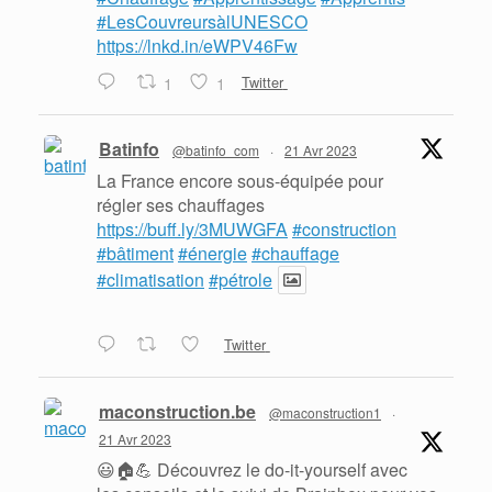
#LesCouvreursàlUNESCO
https://lnkd.in/eWPV46Fw
1
1
Twitter
Batinfo
@batinfo_com
·
21 Avr 2023
La France encore sous-équipée pour
régler ses chauffages
https://buff.ly/3MUWGFA
#construction
#bâtiment
#énergie
#chauffage
#climatisation
#pétrole
Twitter
maconstruction.be
@maconstruction1
·
21 Avr 2023
😃🏠💪 Découvrez le do-it-yourself avec