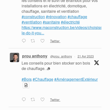
les conseils et le suivi de Brainbox pour vos
installations en électricité, domotique,
chauffage, sanitaire et ventilation
#construction
#rénovation
#chauffage
#ventilation
#sanitaire
#électricité
https://www.maconstruction.be/videos/choisissez-
le-do-it-you...
Twitter
prou anthony
@prou_anthony
·
21 Avr 2023
Les conseils pour bien stocker son bois
de chauffage. 🪵
#Bois
#Chauffage
#AménagementExtérieur
Twitter