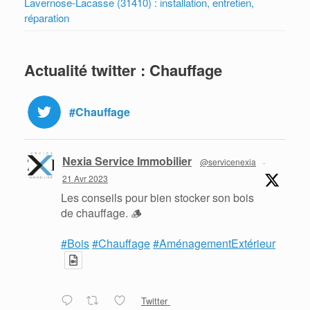
Lavernose-Lacasse (31410) : installation, entretien,
réparation
Actualité twitter : Chauffage
#Chauffage
Nexia Service Immobilier
@servicenexia
·
21 Avr 2023
Les conseils pour bien stocker son bois
de chauffage. 🪵
#Bois
#Chauffage
#AménagementExtérieur
Twitter