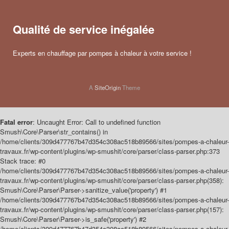
Qualité de service inégalée
Experts en chauffage par pompes à chaleur à votre service !
A
SiteOrigin
Theme
Fatal error
: Uncaught Error: Call to undefined function
Smush\Core\Parser\str_contains() in
/home/clients/309d477767b47d354c308ac518b89566/sites/pompes-a-chaleur-
travaux.fr/wp-content/plugins/wp-smushit/core/parser/class-parser.php:373
Stack trace: #0
/home/clients/309d477767b47d354c308ac518b89566/sites/pompes-a-chaleur-
travaux.fr/wp-content/plugins/wp-smushit/core/parser/class-parser.php(358):
Smush\Core\Parser\Parser->sanitize_value('property') #1
/home/clients/309d477767b47d354c308ac518b89566/sites/pompes-a-chaleur-
travaux.fr/wp-content/plugins/wp-smushit/core/parser/class-parser.php(157):
Smush\Core\Parser\Parser->is_safe('property') #2
/home/clients/309d477767b47d354c308ac518b89566/sites/pompes-a-chaleur-