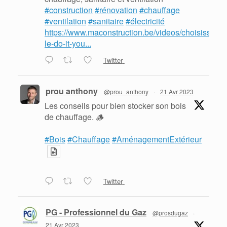
#construction
#rénovation
#chauffage
#ventilation
#sanitaire
#électricité
https://www.maconstruction.be/videos/choisissez-
le-do-it-you...
Twitter
prou anthony
@prou_anthony
·
21 Avr 2023
Les conseils pour bien stocker son bois
de chauffage. 🪵
#Bois
#Chauffage
#AménagementExtérieur
Twitter
PG - Professionnel du Gaz
@prosdugaz
·
21 Avr 2023