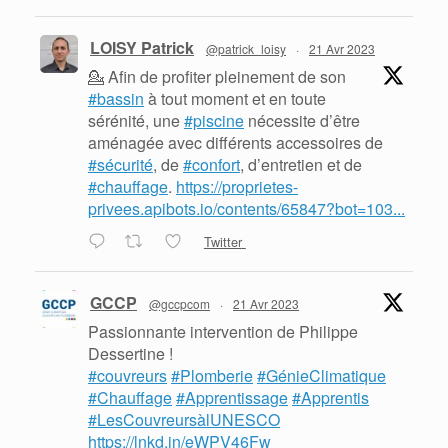
LOISY Patrick
@patrick_loisy
·
21 Avr 2023
💁 Afin de profiter pleinement de son
#bassin
à tout moment et en toute
sérénité, une
#piscine
nécessite d’être
aménagée avec différents accessoires de
#sécurité
, de
#confort
, d’entretien et de
#chauffage
.
https://proprietes-
privees.apibots.io/contents/65847?bot=103...
Twitter
GCCP
@gccpcom
·
21 Avr 2023
Passionnante intervention de Philippe
Dessertine !
#couvreurs
#Plomberie
#GénieClimatique
#Chauffage
#Apprentissage
#Apprentis
#LesCouvreursàlUNESCO
https://lnkd.in/eWPV46Fw