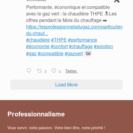
Performante, économique et compatible
avec le gaz vert : la chaudière THPE 🔝Les
offres pendant le Mois du chauffage ➡️
https://lesprofessionnelsdugaz.com/particulier/mois
du-chauf...
#chaudière
#THPE
#performance
#économie
#confort
#chauffage
#solution
#gaz
#compatible
#gazvert
3
4
Twitter
Load More
Professionnalisme
Vous servir, notre passion. Votre bien être, notre priorité !