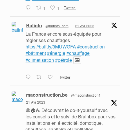
1
1
Twitter
Batinfo
@batinfo_com
·
21 Avr 2023
La France encore sous-équipée pour
régler ses chauffages
https://buff.ly/3MUWGFA
#construction
#bâtiment
#énergie
#chauffage
#climatisation
#pétrole
Twitter
maconstruction.be
@maconstruction1
·
21 Avr 2023
😃🏠💪 Découvrez le do-it-yourself avec
les conseils et le suivi de Brainbox pour vos
installations en électricité, domotique,
chauffage, sanitaire et ventilation