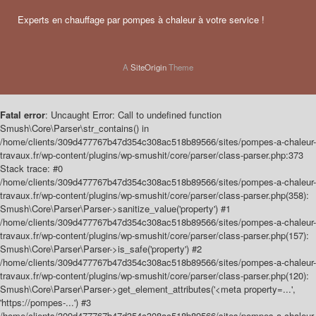
Experts en chauffage par pompes à chaleur à votre service !
A
SiteOrigin
Theme
Fatal error
: Uncaught Error: Call to undefined function
Smush\Core\Parser\str_contains() in
/home/clients/309d477767b47d354c308ac518b89566/sites/pompes-a-chaleur-
travaux.fr/wp-content/plugins/wp-smushit/core/parser/class-parser.php:373
Stack trace: #0
/home/clients/309d477767b47d354c308ac518b89566/sites/pompes-a-chaleur-
travaux.fr/wp-content/plugins/wp-smushit/core/parser/class-parser.php(358):
Smush\Core\Parser\Parser->sanitize_value('property') #1
/home/clients/309d477767b47d354c308ac518b89566/sites/pompes-a-chaleur-
travaux.fr/wp-content/plugins/wp-smushit/core/parser/class-parser.php(157):
Smush\Core\Parser\Parser->is_safe('property') #2
/home/clients/309d477767b47d354c308ac518b89566/sites/pompes-a-chaleur-
travaux.fr/wp-content/plugins/wp-smushit/core/parser/class-parser.php(120):
Smush\Core\Parser\Parser->get_element_attributes('<meta property=...',
'https://pompes-...') #3
/home/clients/309d477767b47d354c308ac518b89566/sites/pompes-a-chaleur-