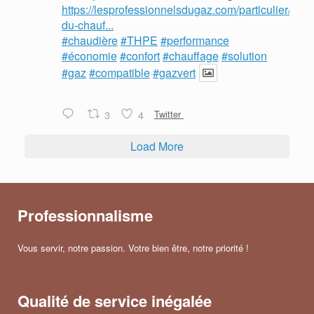
https://lesprofessionnelsdugaz.com/particulier/mois
du-chauf...
#chaudière
#THPE
#performance
#économie
#confort
#chauffage
#solution
#gaz
#compatible
#gazvert
3
4
Twitter
Load More
Professionnalisme
Vous servir, notre passion. Votre bien être, notre priorité !
Qualité de service inégalée