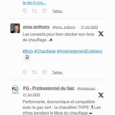
le-do-it-you...
Twitter
prou anthony
@prou_anthony
·
21 Avr 2023
Les conseils pour bien stocker son bois
de chauffage. 🪵
#Bois
#Chauffage
#AménagementExtérieur
Twitter
PG - Professionnel du Gaz
@prosdugaz
·
21 Avr 2023
Performante, économique et compatible
avec le gaz vert : la chaudière THPE 🔝Les
offres pendant le Mois du chauffage ➡️