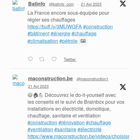
Batinfo
@batinfo_com
·
21 Avr 2023
La France encore sous-équipée pour
régler ses chauffages
https://buff.ly/3MUWGFA
#construction
#bâtiment
#énergie
#chauffage
#climatisation
#pétrole
Twitter
maconstruction.be
@maconstruction1
·
21 Avr 2023
😃🏠💪 Découvrez le do-it-yourself avec
les conseils et le suivi de Brainbox pour vos
installations en électricité, domotique,
chauffage, sanitaire et ventilation
#construction
#rénovation
#chauffage
#ventilation
#sanitaire
#électricité
https://www.maconstruction.be/videos/choisissez-