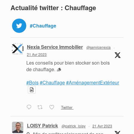
Actualité twitter : Chauffage
#Chauffage
Nexia Service Immobilier
@servicenexia
·
21 Avr 2023
Les conseils pour bien stocker son bois
de chauffage. 🪵
#Bois
#Chauffage
#AménagementExtérieur
Twitter
LOISY Patrick
@patrick_loisy
·
21 Avr 2023