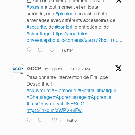
💁 Afin de profiter pleinement de son
#bassin
à tout moment et en toute
sérénité, une
#piscine
nécessite d’être
aménagée avec différents accessoires de
#sécurité
, de
#confort
, d’entretien et de
#chauffage
.
https://proprietes-
privees.apibots.io/contents/65847?bot=103...
Twitter
GCCP
@gccpcom
·
21 Avr 2023
Passionnante intervention de Philippe
Dessertine !
#couvreurs
#Plomberie
#GénieClimatique
#Chauffage
#Apprentissage
#Apprentis
#LesCouvreursàlUNESCO
https://lnkd.in/eWPV46Fw
1
1
Twitter