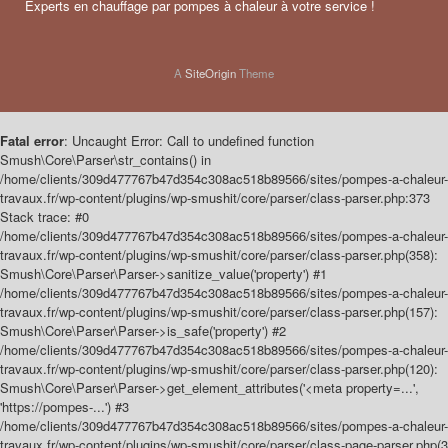
Experts en chauffage par pompes à chaleur à votre service !
A
SiteOrigin
Theme
Fatal error
: Uncaught Error: Call to undefined function
Smush\Core\Parser\str_contains() in
/home/clients/309d477767b47d354c308ac518b89566/sites/pompes-a-chaleur-
travaux.fr/wp-content/plugins/wp-smushit/core/parser/class-parser.php:373
Stack trace: #0
/home/clients/309d477767b47d354c308ac518b89566/sites/pompes-a-chaleur-
travaux.fr/wp-content/plugins/wp-smushit/core/parser/class-parser.php(358):
Smush\Core\Parser\Parser->sanitize_value('property') #1
/home/clients/309d477767b47d354c308ac518b89566/sites/pompes-a-chaleur-
travaux.fr/wp-content/plugins/wp-smushit/core/parser/class-parser.php(157):
Smush\Core\Parser\Parser->is_safe('property') #2
/home/clients/309d477767b47d354c308ac518b89566/sites/pompes-a-chaleur-
travaux.fr/wp-content/plugins/wp-smushit/core/parser/class-parser.php(120):
Smush\Core\Parser\Parser->get_element_attributes('<meta property=...',
'https://pompes-...') #3
/home/clients/309d477767b47d354c308ac518b89566/sites/pompes-a-chaleur-
travaux.fr/wp-content/plugins/wp-smushit/core/parser/class-page-parser.php(3