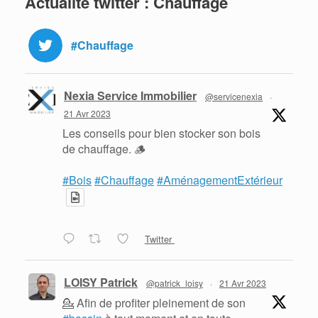
Actualité twitter : Chauffage
#Chauffage
Nexia Service Immobilier
@servicenexia
·
21 Avr 2023
Les conseils pour bien stocker son bois
de chauffage. 🪵
#Bois
#Chauffage
#AménagementExtérieur
Twitter
LOISY Patrick
@patrick_loisy
·
21 Avr 2023
💁 Afin de profiter pleinement de son