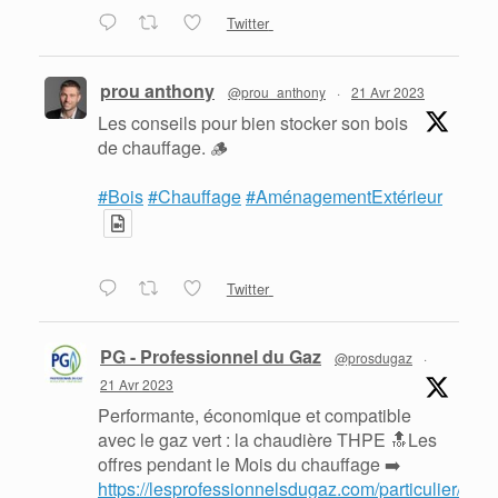
Twitter
prou anthony
@prou_anthony
·
21 Avr 2023
Les conseils pour bien stocker son bois
de chauffage. 🪵
#Bois
#Chauffage
#AménagementExtérieur
Twitter
PG - Professionnel du Gaz
@prosdugaz
·
21 Avr 2023
Performante, économique et compatible
avec le gaz vert : la chaudière THPE 🔝Les
offres pendant le Mois du chauffage ➡️
https://lesprofessionnelsdugaz.com/particulier/mois