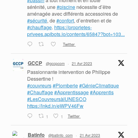
#bassin
à tout moment et en toute
sérénité, une
#piscine
nécessite d’être
aménagée avec différents accessoires de
#sécurité
, de
#confort
, d’entretien et de
#chauffage
.
https://proprietes-
privees.apibots.io/contents/65847?bot=103...
Twitter
GCCP
@gccpcom
·
21 Avr 2023
Passionnante intervention de Philippe
Dessertine !
#couvreurs
#Plomberie
#GénieClimatique
#Chauffage
#Apprentissage
#Apprentis
#LesCouvreursàlUNESCO
https://lnkd.in/eWPV46Fw
1
1
Twitter
Batinfo
@batinfo_com
·
21 Avr 2023