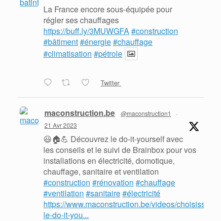
La France encore sous-équipée pour
régler ses chauffages
https://buff.ly/3MUWGFA
#construction
#bâtiment
#énergie
#chauffage
#climatisation
#pétrole
Twitter
maconstruction.be
@maconstruction1
·
21 Avr 2023
😃🏠💪 Découvrez le do-it-yourself avec
les conseils et le suivi de Brainbox pour vos
installations en électricité, domotique,
chauffage, sanitaire et ventilation
#construction
#rénovation
#chauffage
#ventilation
#sanitaire
#électricité
https://www.maconstruction.be/videos/choisissez-
le-do-it-you...