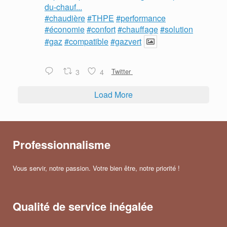
du-chauf...
#chaudière
#THPE
#performance
#économie
#confort
#chauffage
#solution
#gaz
#compatible
#gazvert
3
4
Twitter
Load More
Professionnalisme
Vous servir, notre passion. Votre bien être, notre priorité !
Qualité de service inégalée