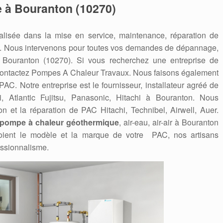
ie à Bouranton (10270)
lisée dans la mise en service, maintenance, réparation de
. Nous intervenons pour toutes vos demandes de dépannage,
 à Bouranton (10270). Si vous recherchez une entreprise de
 contactez Pompes A Chaleur Travaux. Nous faisons également
C. Notre entreprise est le fournisseur, installateur agréé de
hi, Atlantic Fujitsu, Panasonic, Hitachi à Bouranton. Nous
on et la réparation de PAC Hitachi, Technibel, Airwell, Auer.
pompe à chaleur géothermique
, air-eau, air-air à Bouranton
 soient le modèle et la marque de votre PAC, nos artisans
essionnalisme.