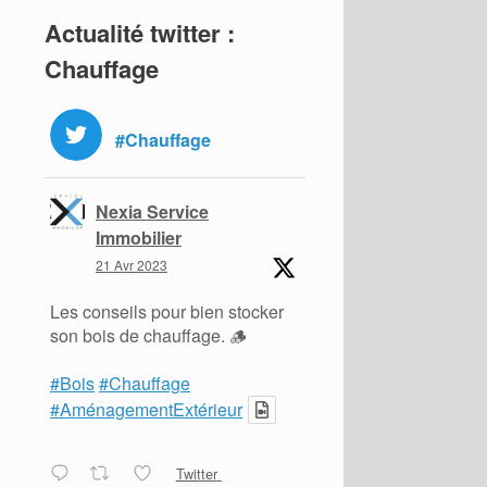
Actualité twitter :
Chauffage
#Chauffage
Nexia Service
Immobilier
21 Avr 2023
Les conseils pour bien stocker
son bois de chauffage. 🪵
#Bois
#Chauffage
#AménagementExtérieur
Twitter