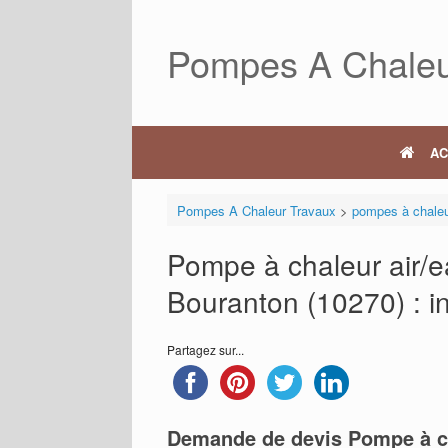
Skip
to
Pompes A Chaleu
content
AC
Pompes A Chaleur Travaux
>
pompes à chale
Pompe à chaleur air/ea
Bouranton (10270) : ins
Partagez sur...
Demande de devis Pompe à c