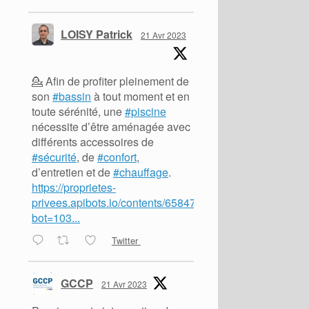
LOISY Patrick
21 Avr 2023
💁 Afin de profiter pleinement de
son
#bassin
à tout moment et en
toute sérénité, une
#piscine
nécessite d’être aménagée avec
différents accessoires de
#sécurité
, de
#confort
,
d’entretien et de
#chauffage
.
https://proprietes-
privees.apibots.io/contents/65847?
bot=103...
Twitter
GCCP
21 Avr 2023