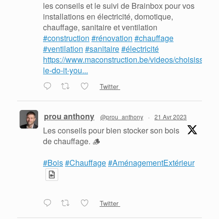
les conseils et le suivi de Brainbox pour vos
installations en électricité, domotique,
chauffage, sanitaire et ventilation
#construction
#rénovation
#chauffage
#ventilation
#sanitaire
#électricité
https://www.maconstruction.be/videos/choisissez-
le-do-it-you...
Twitter
prou anthony
@prou_anthony
·
21 Avr 2023
Les conseils pour bien stocker son bois
de chauffage. 🪵
#Bois
#Chauffage
#AménagementExtérieur
Twitter