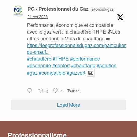
PG - Professionnel du Gaz
@prosdugaz
·
21 Avr 2023
Performante, économique et compatible
avec le gaz vert : la chaudière THPE 🔝Les
offres pendant le Mois du chauffage ➡️
https://lesprofessionnelsdugaz.com/particulier/mois
du-chauf...
#chaudière
#THPE
#performance
#économie
#confort
#chauffage
#solution
#gaz
#compatible
#gazvert
3
4
Twitter
Load More
Professionnalisme