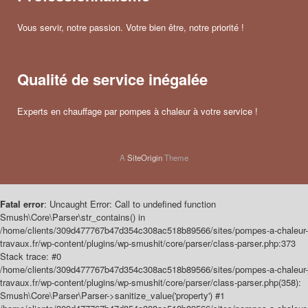
Vous servir, notre passion. Votre bien être, notre priorité !
Qualité de service inégalée
Experts en chauffage par pompes à chaleur à votre service !
A
SiteOrigin
Theme
Fatal error
: Uncaught Error: Call to undefined function
Smush\Core\Parser\str_contains() in
/home/clients/309d477767b47d354c308ac518b89566/sites/pompes-a-chaleur-
travaux.fr/wp-content/plugins/wp-smushit/core/parser/class-parser.php:373
Stack trace: #0
/home/clients/309d477767b47d354c308ac518b89566/sites/pompes-a-chaleur-
travaux.fr/wp-content/plugins/wp-smushit/core/parser/class-parser.php(358):
Smush\Core\Parser\Parser->sanitize_value('property') #1