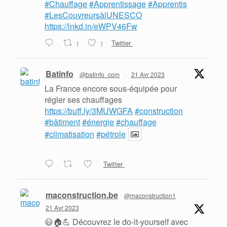
#Chauffage
#Apprentissage
#Apprentis
#LesCouvreursàlUNESCO
https://lnkd.in/eWPV46Fw
1
1
Twitter
Batinfo
@batinfo_com
·
21 Avr 2023
La France encore sous-équipée pour
régler ses chauffages
https://buff.ly/3MUWGFA
#construction
#bâtiment
#énergie
#chauffage
#climatisation
#pétrole
Twitter
maconstruction.be
@maconstruction1
·
21 Avr 2023
😃🏠💪 Découvrez le do-it-yourself avec