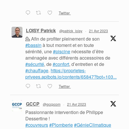
Twitter
LOISY Patrick
@patrick_loisy
·
21 Avr 2023
💁 Afin de profiter pleinement de son
#bassin
à tout moment et en toute
sérénité, une
#piscine
nécessite d’être
aménagée avec différents accessoires de
#sécurité
, de
#confort
, d’entretien et de
#chauffage
.
https://proprietes-
privees.apibots.io/contents/65847?bot=103...
Twitter
GCCP
@gccpcom
·
21 Avr 2023
Passionnante intervention de Philippe
Dessertine !
#couvreurs
#Plomberie
#GénieClimatique