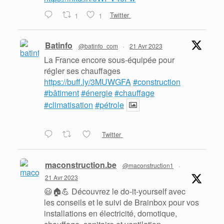
1
1
Twitter
Batinfo
@batinfo_com
·
21 Avr 2023
La France encore sous-équipée pour
régler ses chauffages
https://buff.ly/3MUWGFA
#construction
#bâtiment
#énergie
#chauffage
#climatisation
#pétrole
Twitter
maconstruction.be
@maconstruction1
·
21 Avr 2023
😃🏠💪 Découvrez le do-it-yourself avec
les conseils et le suivi de Brainbox pour vos
installations en électricité, domotique,