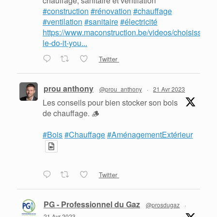
chauffage, sanitaire et ventilation
#construction
#rénovation
#chauffage
#ventilation
#sanitaire
#électricité
https://www.maconstruction.be/videos/choisissez-
le-do-it-you...
Twitter
prou anthony
@prou_anthony
·
21 Avr 2023
Les conseils pour bien stocker son bois
de chauffage. 🪵
#Bois
#Chauffage
#AménagementExtérieur
Twitter
PG - Professionnel du Gaz
@prosdugaz
·
21 Avr 2023