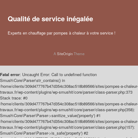
Qualité de service inégalée
Experts en chauffage par pompes à chaleur à votre service !
A
SiteOrigin
Theme
Fatal error
: Uncaught Error: Call to undefined function
Smush\Core\Parser\str_contains() in
/home/clients/309d477767b47d354c308ac518b89566/sites/pompes-a-chaleur-
travaux.fr/wp-content/plugins/wp-smushit/core/parser/class-parser.php:373
Stack trace: #0
/home/clients/309d477767b47d354c308ac518b89566/sites/pompes-a-chaleur-
travaux.fr/wp-content/plugins/wp-smushit/core/parser/class-parser.php(358):
Smush\Core\Parser\Parser->sanitize_value('property') #1
/home/clients/309d477767b47d354c308ac518b89566/sites/pompes-a-chaleur-
travaux.fr/wp-content/plugins/wp-smushit/core/parser/class-parser.php(157):
Smush\Core\Parser\Parser->is_safe('property') #2