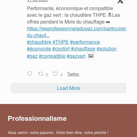
Performante, économique et compatible
avec le gaz vert : la chaudière THPE 🔝Les
offres pendant le Mois du chauffage ➡️
https://lesprofessionnelsdugaz.com/particulier/mois
du-chauf...
#chaudière
#THPE
#performance
#économie
#confort
#chauffage
#solution
#gaz
#compatible
#gazvert
3
4
Twitter
Load More
Professionnalisme
Vous servir, notre passion. Votre bien être, notre priorité !