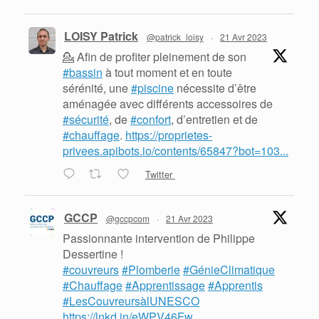
LOISY Patrick
@patrick_loisy
·
21 Avr 2023
💁 Afin de profiter pleinement de son
#bassin
à tout moment et en toute
sérénité, une
#piscine
nécessite d’être
aménagée avec différents accessoires de
#sécurité
, de
#confort
, d’entretien et de
#chauffage
.
https://proprietes-
privees.apibots.io/contents/65847?bot=103...
Twitter
GCCP
@gccpcom
·
21 Avr 2023
Passionnante intervention de Philippe
Dessertine !
#couvreurs
#Plomberie
#GénieClimatique
#Chauffage
#Apprentissage
#Apprentis
#LesCouvreursàlUNESCO
https://lnkd.in/eWPV46Fw