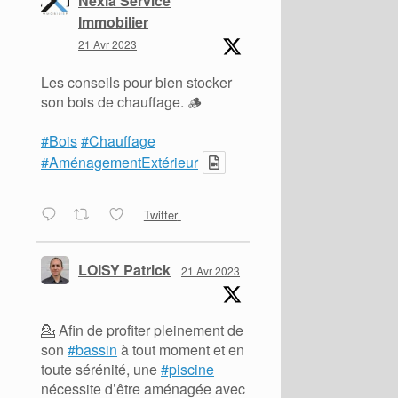
Nexia Service
Immobilier
21 Avr 2023
Les conseils pour bien stocker
son bois de chauffage. 🪵
#Bois
#Chauffage
#AménagementExtérieur
Twitter
LOISY Patrick
21 Avr 2023
💁 Afin de profiter pleinement de
son
#bassin
à tout moment et en
toute sérénité, une
#piscine
nécessite d’être aménagée avec