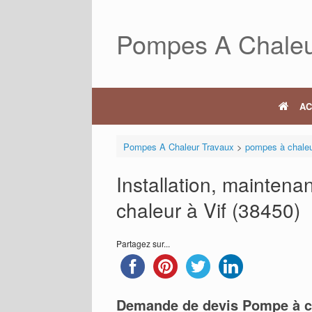
Skip
to
Pompes A Chaleu
content
AC
Pompes A Chaleur Travaux
>
pompes à chale
Installation, mainten
chaleur à Vif (38450)
Partagez sur...
Demande de devis Pompe à c