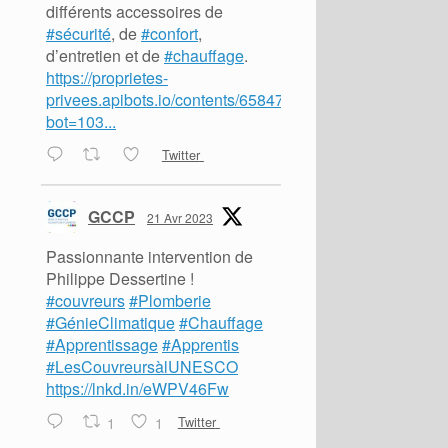
différents accessoires de
#sécurité
, de
#confort
,
d’entretien et de
#chauffage
.
https://proprietes-
privees.apibots.io/contents/65847?
bot=103...
Twitter
GCCP
21 Avr 2023
Passionnante intervention de
Philippe Dessertine !
#couvreurs
#Plomberie
#GénieClimatique
#Chauffage
#Apprentissage
#Apprentis
#LesCouvreursàlUNESCO
https://lnkd.in/eWPV46Fw
1
1
Twitter