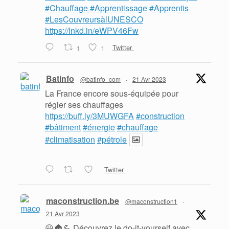
#Chauffage
#Apprentissage
#Apprentis
#LesCouvreursàlUNESCO
https://lnkd.in/eWPV46Fw
1
1
Twitter
Batinfo
@batinfo_com
·
21 Avr 2023
La France encore sous-équipée pour
régler ses chauffages
https://buff.ly/3MUWGFA
#construction
#bâtiment
#énergie
#chauffage
#climatisation
#pétrole
Twitter
maconstruction.be
@maconstruction1
·
21 Avr 2023
😃🏠💪 Découvrez le do-it-yourself avec