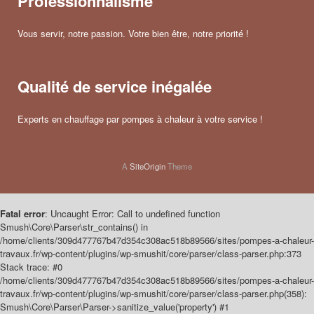
Professionnalisme
Vous servir, notre passion. Votre bien être, notre priorité !
Qualité de service inégalée
Experts en chauffage par pompes à chaleur à votre service !
A
SiteOrigin
Theme
Fatal error
: Uncaught Error: Call to undefined function
Smush\Core\Parser\str_contains() in
/home/clients/309d477767b47d354c308ac518b89566/sites/pompes-a-chaleur-
travaux.fr/wp-content/plugins/wp-smushit/core/parser/class-parser.php:373
Stack trace: #0
/home/clients/309d477767b47d354c308ac518b89566/sites/pompes-a-chaleur-
travaux.fr/wp-content/plugins/wp-smushit/core/parser/class-parser.php(358):
Smush\Core\Parser\Parser->sanitize_value('property') #1