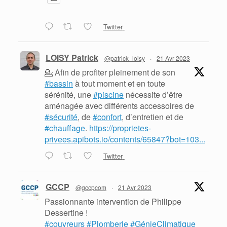
Twitter
LOISY Patrick
@patrick_loisy
·
21 Avr 2023
💁 Afin de profiter pleinement de son
#bassin
à tout moment et en toute
sérénité, une
#piscine
nécessite d’être
aménagée avec différents accessoires de
#sécurité
, de
#confort
, d’entretien et de
#chauffage
.
https://proprietes-
privees.apibots.io/contents/65847?bot=103...
Twitter
GCCP
@gccpcom
·
21 Avr 2023
Passionnante intervention de Philippe
Dessertine !
#couvreurs
#Plomberie
#GénieClimatique