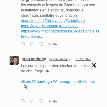
les conseils et le suivi de Brainbox pour vos
installations en électricité, domotique,
chauffage, sanitaire et ventilation
#construction
#rénovation
#chauffage
#ventilation
#sanitaire
#électricité
https://www.maconstruction.be/videos/choisissez-
le-do-it-you...
Twitter
prou anthony
@prou_anthony
·
21 Avr 2023
Les conseils pour bien stocker son bois
de chauffage. 🪵
#Bois
#Chauffage
#AménagementExtérieur
Twitter