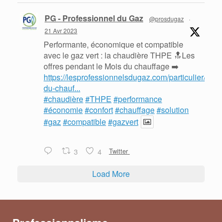
PG - Professionnel du Gaz
@prosdugaz
·
21 Avr 2023
Performante, économique et compatible
avec le gaz vert : la chaudière THPE 🔝Les
offres pendant le Mois du chauffage ➡️
https://lesprofessionnelsdugaz.com/particulier/mois
du-chauf...
#chaudière
#THPE
#performance
#économie
#confort
#chauffage
#solution
#gaz
#compatible
#gazvert
3
4
Twitter
Load More