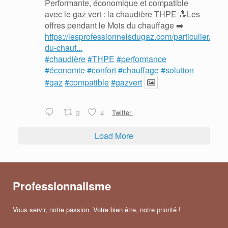
Performante, économique et compatible
avec le gaz vert : la chaudière THPE 🔝Les
offres pendant le Mois du chauffage ➡️
https://lesprofessionnelsdugaz.com/particulier/mois
du-chauf...
#chaudière
#THPE
#performance
#économie
#confort
#chauffage
#solution
#gaz
#compatible
#gazvert
3
4
Twitter
Load More
Professionnalisme
Vous servir, notre passion. Votre bien être, notre priorité !