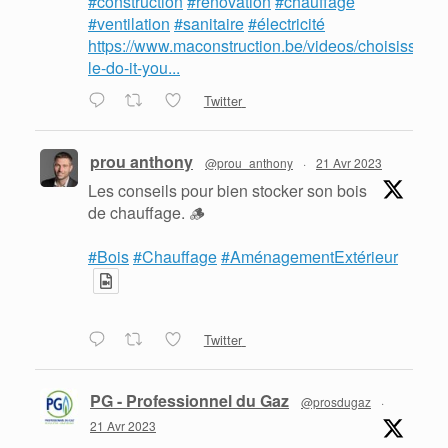
#construction
#rénovation
#chauffage
#ventilation
#sanitaire
#électricité
https://www.maconstruction.be/videos/choisissez-
le-do-it-you...
Twitter
prou anthony
@prou_anthony
·
21 Avr 2023
Les conseils pour bien stocker son bois
de chauffage. 🪵
#Bois
#Chauffage
#AménagementExtérieur
Twitter
PG - Professionnel du Gaz
@prosdugaz
·
21 Avr 2023