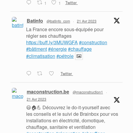
1
1
Twitter
Batinfo
@batinfo_com
·
21 Avr 2023
La France encore sous-équipée pour
régler ses chauffages
https://buff.ly/3MUWGFA
#construction
#bâtiment
#énergie
#chauffage
#climatisation
#pétrole
Twitter
maconstruction.be
@maconstruction1
·
21 Avr 2023
😃🏠💪 Découvrez le do-it-yourself avec
les conseils et le suivi de Brainbox pour vos
installations en électricité, domotique,
chauffage, sanitaire et ventilation