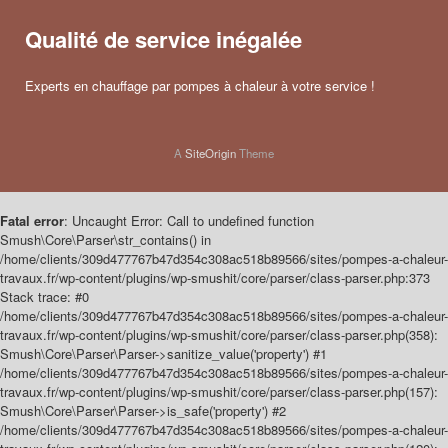
Qualité de service inégalée
Experts en chauffage par pompes à chaleur à votre service !
A
SiteOrigin
Theme
Fatal error
: Uncaught Error: Call to undefined function
Smush\Core\Parser\str_contains() in
/home/clients/309d477767b47d354c308ac518b89566/sites/pompes-a-chaleur-
travaux.fr/wp-content/plugins/wp-smushit/core/parser/class-parser.php:373
Stack trace: #0
/home/clients/309d477767b47d354c308ac518b89566/sites/pompes-a-chaleur-
travaux.fr/wp-content/plugins/wp-smushit/core/parser/class-parser.php(358):
Smush\Core\Parser\Parser->sanitize_value('property') #1
/home/clients/309d477767b47d354c308ac518b89566/sites/pompes-a-chaleur-
travaux.fr/wp-content/plugins/wp-smushit/core/parser/class-parser.php(157):
Smush\Core\Parser\Parser->is_safe('property') #2
/home/clients/309d477767b47d354c308ac518b89566/sites/pompes-a-chaleur-