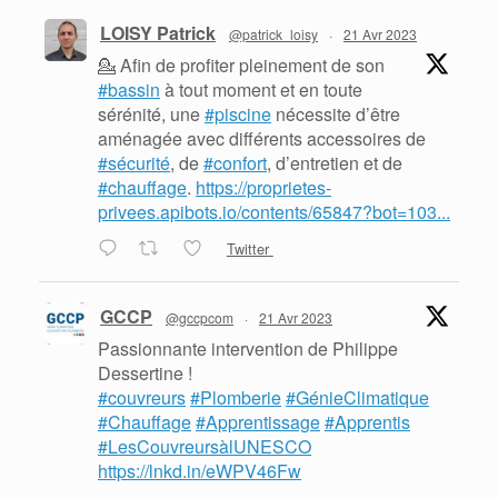
LOISY Patrick
@patrick_loisy
·
21 Avr 2023
💁 Afin de profiter pleinement de son
#bassin
à tout moment et en toute
sérénité, une
#piscine
nécessite d’être
aménagée avec différents accessoires de
#sécurité
, de
#confort
, d’entretien et de
#chauffage
.
https://proprietes-
privees.apibots.io/contents/65847?bot=103...
Twitter
GCCP
@gccpcom
·
21 Avr 2023
Passionnante intervention de Philippe
Dessertine !
#couvreurs
#Plomberie
#GénieClimatique
#Chauffage
#Apprentissage
#Apprentis
#LesCouvreursàlUNESCO
https://lnkd.in/eWPV46Fw