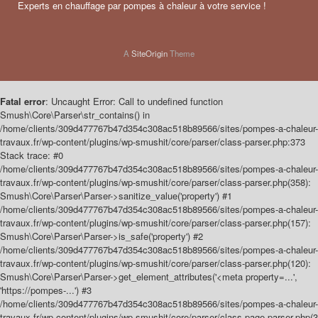
Experts en chauffage par pompes à chaleur à votre service !
A
SiteOrigin
Theme
Fatal error
: Uncaught Error: Call to undefined function
Smush\Core\Parser\str_contains() in
/home/clients/309d477767b47d354c308ac518b89566/sites/pompes-a-chaleur-
travaux.fr/wp-content/plugins/wp-smushit/core/parser/class-parser.php:373
Stack trace: #0
/home/clients/309d477767b47d354c308ac518b89566/sites/pompes-a-chaleur-
travaux.fr/wp-content/plugins/wp-smushit/core/parser/class-parser.php(358):
Smush\Core\Parser\Parser->sanitize_value('property') #1
/home/clients/309d477767b47d354c308ac518b89566/sites/pompes-a-chaleur-
travaux.fr/wp-content/plugins/wp-smushit/core/parser/class-parser.php(157):
Smush\Core\Parser\Parser->is_safe('property') #2
/home/clients/309d477767b47d354c308ac518b89566/sites/pompes-a-chaleur-
travaux.fr/wp-content/plugins/wp-smushit/core/parser/class-parser.php(120):
Smush\Core\Parser\Parser->get_element_attributes('<meta property=...',
'https://pompes-...') #3
/home/clients/309d477767b47d354c308ac518b89566/sites/pompes-a-chaleur-
travaux.fr/wp-content/plugins/wp-smushit/core/parser/class-page-parser.php(3