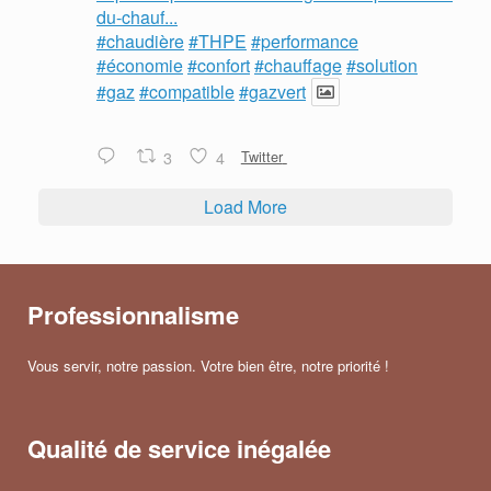
du-chauf...
#chaudière
#THPE
#performance
#économie
#confort
#chauffage
#solution
#gaz
#compatible
#gazvert
3
4
Twitter
Load More
Professionnalisme
Vous servir, notre passion. Votre bien être, notre priorité !
Qualité de service inégalée