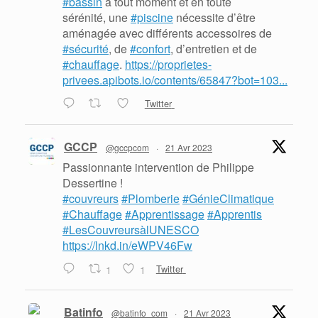
#bassin
à tout moment et en toute
sérénité, une
#piscine
nécessite d’être
aménagée avec différents accessoires de
#sécurité
, de
#confort
, d’entretien et de
#chauffage
.
https://proprietes-
privees.apibots.io/contents/65847?bot=103...
Twitter
GCCP
@gccpcom
·
21 Avr 2023
Passionnante intervention de Philippe
Dessertine !
#couvreurs
#Plomberie
#GénieClimatique
#Chauffage
#Apprentissage
#Apprentis
#LesCouvreursàlUNESCO
https://lnkd.in/eWPV46Fw
1
1
Twitter
Batinfo
@batinfo_com
·
21 Avr 2023