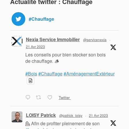
Actualité twitter : Chauffage
#Chauffage
Nexia Service Immobilier
@servicenexia
·
21 Avr 2023
Les conseils pour bien stocker son bois
de chauffage. 🪵
#Bois
#Chauffage
#AménagementExtérieur
Twitter
LOISY Patrick
@patrick_loisy
·
21 Avr 2023
💁 Afin de profiter pleinement de son