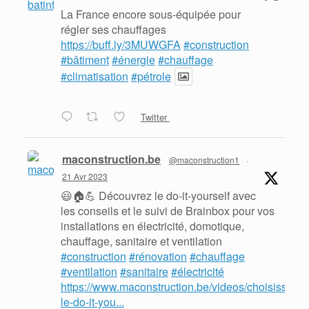
La France encore sous-équipée pour
régler ses chauffages
https://buff.ly/3MUWGFA
#construction
#bâtiment
#énergie
#chauffage
#climatisation
#pétrole
Twitter
maconstruction.be
@maconstruction1
·
21 Avr 2023
😃🏠💪 Découvrez le do-it-yourself avec
les conseils et le suivi de Brainbox pour vos
installations en électricité, domotique,
chauffage, sanitaire et ventilation
#construction
#rénovation
#chauffage
#ventilation
#sanitaire
#électricité
https://www.maconstruction.be/videos/choisissez-
le-do-it-you...