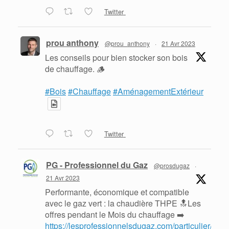
Twitter
prou anthony
@prou_anthony
·
21 Avr 2023
Les conseils pour bien stocker son bois
de chauffage. 🪵
#Bois
#Chauffage
#AménagementExtérieur
Twitter
PG - Professionnel du Gaz
@prosdugaz
·
21 Avr 2023
Performante, économique et compatible
avec le gaz vert : la chaudière THPE 🔝Les
offres pendant le Mois du chauffage ➡️
https://lesprofessionnelsdugaz.com/particulier/mois