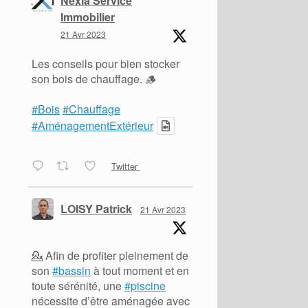
Nexia Service
Immobilier
21 Avr 2023
Les conseils pour bien stocker
son bois de chauffage. 🪵
#Bois
#Chauffage
#AménagementExtérieur
Twitter
LOISY Patrick
21 Avr 2023
💁 Afin de profiter pleinement de
son
#bassin
à tout moment et en
toute sérénité, une
#piscine
nécessite d’être aménagée avec