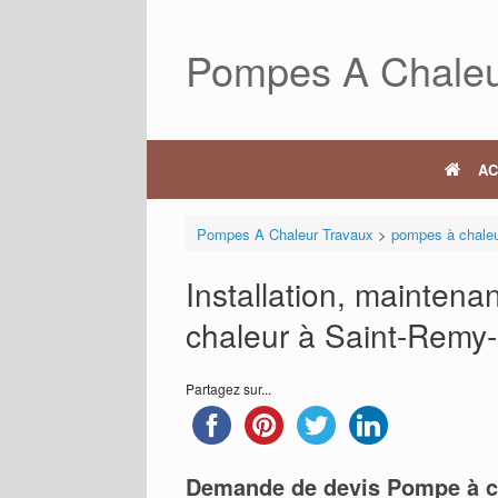
Skip
to
Pompes A Chaleu
content
AC
Pompes A Chaleur Travaux
>
pompes à chale
Installation, mainten
chaleur à Saint-Remy
Partagez sur...
Demande de devis Pompe à c