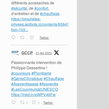
différents accessoires de
#sécurité
, de
#confort
,
d’entretien et de
#chauffage
.
https://proprietes-
privees.apibots.io/contents/65847?
bot=103...
Twitter
GCCP
21 Avr 2023
Passionnante intervention de
Philippe Dessertine !
#couvreurs
#Plomberie
#GénieClimatique
#Chauffage
#Apprentissage
#Apprentis
#LesCouvreursàlUNESCO
https://lnkd.in/eWPV46Fw
1
1
Twitter