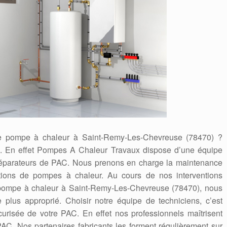
e de pompe à chaleur à Saint-Remy-Les-Chevreuse (78470) ?
ts. En effet Pompes A Chaleur Travaux dispose d’une équipe
s, réparateurs de PAC. Nous prenons en charge la maintenance
lations de pompes à chaleur. Au cours de nos interventions
 pompe à chaleur à Saint-Remy-Les-Chevreuse (78470), nous
e plus approprié. Choisir notre équipe de techniciens, c’est
écurisée de votre PAC. En effet nos professionnels maîtrisent
AC. Nos partenaires fabricants les forment régulièrement sur