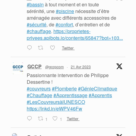
#bassin
à tout moment et en toute
sérénité, une
#piscine
nécessite d’être
aménagée avec différents accessoires de
#sécurité
, de
#confort
, d’entretien et de
#chauffage
.
https://proprietes-
privees.apibots.io/contents/65847?bot=103...
Twitter
GCCP
@gccpcom
·
21 Avr 2023
Passionnante intervention de Philippe
Dessertine !
#couvreurs
#Plomberie
#GénieClimatique
#Chauffage
#Apprentissage
#Apprentis
#LesCouvreursàlUNESCO
https://lnkd.in/eWPV46Fw
1
1
Twitter