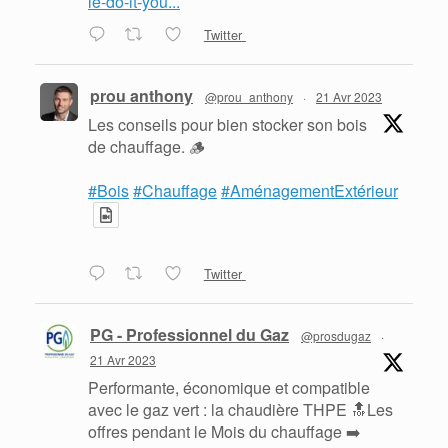
le-do-it-you...
Twitter
prou anthony
@prou_anthony
·
21 Avr 2023
Les conseils pour bien stocker son bois
de chauffage. 🪵
#Bois
#Chauffage
#AménagementExtérieur
Twitter
PG - Professionnel du Gaz
@prosdugaz
·
21 Avr 2023
Performante, économique et compatible
avec le gaz vert : la chaudière THPE 🔝Les
offres pendant le Mois du chauffage ➡️