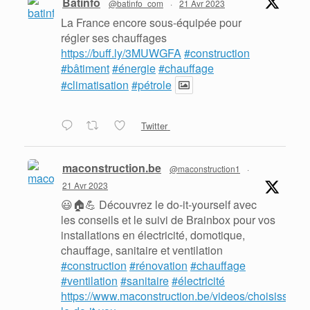
Batinfo
@batinfo_com
·
21 Avr 2023
La France encore sous-équipée pour
régler ses chauffages
https://buff.ly/3MUWGFA
#construction
#bâtiment
#énergie
#chauffage
#climatisation
#pétrole
Twitter
maconstruction.be
@maconstruction1
·
21 Avr 2023
😃🏠💪 Découvrez le do-it-yourself avec
les conseils et le suivi de Brainbox pour vos
installations en électricité, domotique,
chauffage, sanitaire et ventilation
#construction
#rénovation
#chauffage
#ventilation
#sanitaire
#électricité
https://www.maconstruction.be/videos/choisissez-