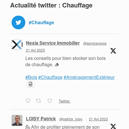
Actualité twitter : Chauffage
#Chauffage
Nexia Service Immobilier
@servicenexia
·
21 Avr 2023
Les conseils pour bien stocker son bois
de chauffage. 🪵
#Bois
#Chauffage
#AménagementExtérieur
Twitter
LOISY Patrick
@patrick_loisy
·
21 Avr 2023
💁 Afin de profiter pleinement de son