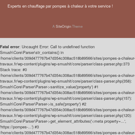
Experts en chauffage par pompes à chaleur à votre service !
A
SiteOrigin
Theme
Fatal error
: Uncaught Error: Call to undefined function
Smush\Core\Parser\str_contains() in
/home/clients/309d477767b47d354c308ac518b89566/sites/pompes-a-chaleur-
travaux.fr/wp-content/plugins/wp-smushit/core/parser/class-parser.php:373
Stack trace: #0
/home/clients/309d477767b47d354c308ac518b89566/sites/pompes-a-chaleur-
travaux.fr/wp-content/plugins/wp-smushit/core/parser/class-parser.php(358):
Smush\Core\Parser\Parser->sanitize_value('property') #1
/home/clients/309d477767b47d354c308ac518b89566/sites/pompes-a-chaleur-
travaux.fr/wp-content/plugins/wp-smushit/core/parser/class-parser.php(157):
Smush\Core\Parser\Parser->is_safe('property') #2
/home/clients/309d477767b47d354c308ac518b89566/sites/pompes-a-chaleur-
travaux.fr/wp-content/plugins/wp-smushit/core/parser/class-parser.php(120):
Smush\Core\Parser\Parser->get_element_attributes('<meta property=...',
'https://pompes-...') #3
/home/clients/309d477767b47d354c308ac518b89566/sites/pompes-a-chaleur-