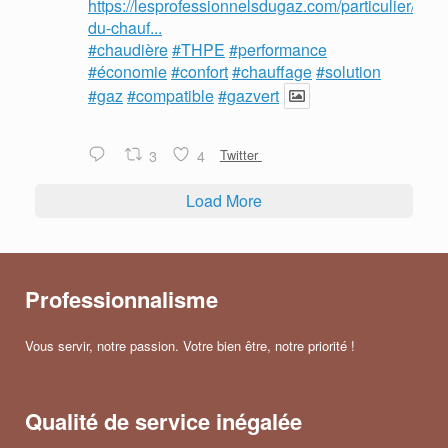
https://lesprofessionnelsdugaz.com/particulier/mois
du-chauf...
#chaudière
#THPE
#performance
#économie
#confort
#chauffage
#solution
#gaz
#compatible
#gazvert
3
4
Twitter
Load More
Professionnalisme
Vous servir, notre passion. Votre bien être, notre priorité !
Qualité de service inégalée