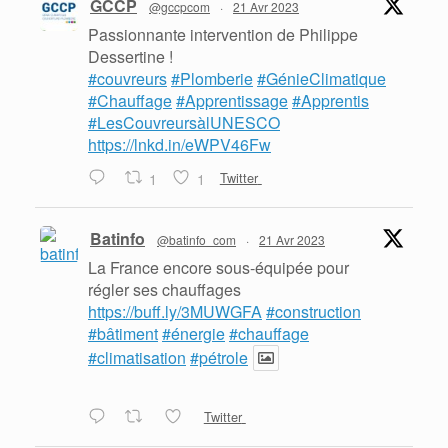
GCCP
@gccpcom
·
21 Avr 2023
Passionnante intervention de Philippe
Dessertine !
#couvreurs
#Plomberie
#GénieClimatique
#Chauffage
#Apprentissage
#Apprentis
#LesCouvreursàlUNESCO
https://lnkd.in/eWPV46Fw
1
1
Twitter
Batinfo
@batinfo_com
·
21 Avr 2023
La France encore sous-équipée pour
régler ses chauffages
https://buff.ly/3MUWGFA
#construction
#bâtiment
#énergie
#chauffage
#climatisation
#pétrole
Twitter