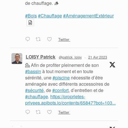
de chauffage. 🪵
#Bois
#Chauffage
#AménagementExtérieur
Twitter
LOISY Patrick
@patrick_loisy
·
21 Avr 2023
💁 Afin de profiter pleinement de son
#bassin
à tout moment et en toute
sérénité, une
#piscine
nécessite d’être
aménagée avec différents accessoires de
#sécurité
, de
#confort
, d’entretien et de
#chauffage
.
https://proprietes-
privees.apibots.io/contents/65847?bot=103...
Twitter