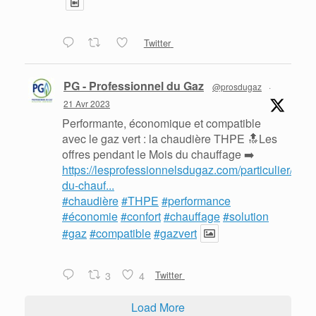
Twitter
PG - Professionnel du Gaz
@prosdugaz
·
21 Avr 2023
Performante, économique et compatible
avec le gaz vert : la chaudière THPE 🔝Les
offres pendant le Mois du chauffage ➡️
https://lesprofessionnelsdugaz.com/particulier/mois
du-chauf...
#chaudière
#THPE
#performance
#économie
#confort
#chauffage
#solution
#gaz
#compatible
#gazvert
3
4
Twitter
Load More