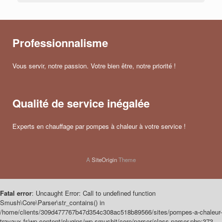
Professionnalisme
Vous servir, notre passion. Votre bien être, notre priorité !
Qualité de service inégalée
Experts en chauffage par pompes à chaleur à votre service !
A
SiteOrigin
Theme
Fatal error
: Uncaught Error: Call to undefined function
Smush\Core\Parser\str_contains() in
/home/clients/309d477767b47d354c308ac518b89566/sites/pompes-a-chaleur-
travaux.fr/wp-content/plugins/wp-smushit/core/parser/class-parser.php:373