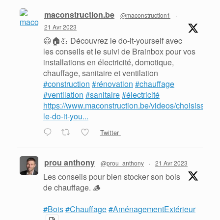
maconstruction.be
@maconstruction1
·
21 Avr 2023
😃🏠💪 Découvrez le do-it-yourself avec
les conseils et le suivi de Brainbox pour vos
installations en électricité, domotique,
chauffage, sanitaire et ventilation
#construction
#rénovation
#chauffage
#ventilation
#sanitaire
#électricité
https://www.maconstruction.be/videos/choisissez-
le-do-it-you...
Twitter
prou anthony
@prou_anthony
·
21 Avr 2023
Les conseils pour bien stocker son bois
de chauffage. 🪵
#Bois
#Chauffage
#AménagementExtérieur