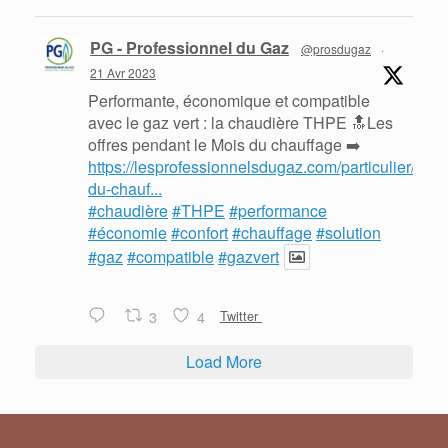
PG - Professionnel du Gaz
@prosdugaz
·
21 Avr 2023
Performante, économique et compatible
avec le gaz vert : la chaudière THPE 🔝Les
offres pendant le Mois du chauffage ➡️
https://lesprofessionnelsdugaz.com/particulier/mois
du-chauf...
#chaudière
#THPE
#performance
#économie
#confort
#chauffage
#solution
#gaz
#compatible
#gazvert
3
4
Twitter
Load More