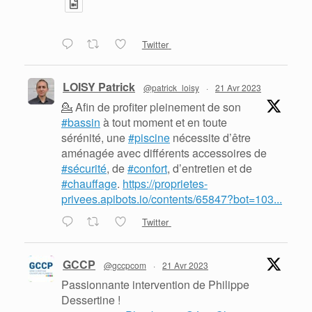
Twitter
LOISY Patrick
@patrick_loisy
·
21 Avr 2023
💁 Afin de profiter pleinement de son
#bassin
à tout moment et en toute
sérénité, une
#piscine
nécessite d’être
aménagée avec différents accessoires de
#sécurité
, de
#confort
, d’entretien et de
#chauffage
.
https://proprietes-
privees.apibots.io/contents/65847?bot=103...
Twitter
GCCP
@gccpcom
·
21 Avr 2023
Passionnante intervention de Philippe
Dessertine !