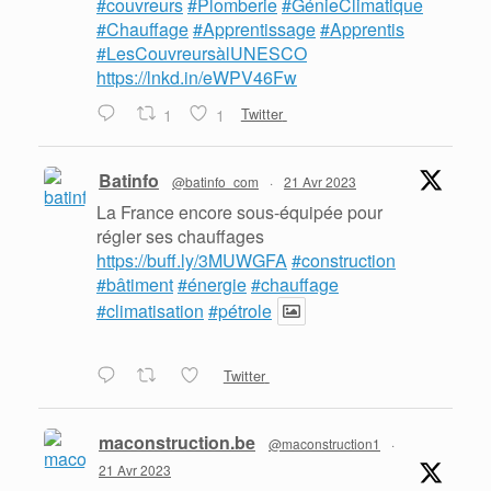
#couvreurs
#Plomberie
#GénieClimatique
#Chauffage
#Apprentissage
#Apprentis
#LesCouvreursàlUNESCO
https://lnkd.in/eWPV46Fw
1
1
Twitter
Batinfo
@batinfo_com
·
21 Avr 2023
La France encore sous-équipée pour
régler ses chauffages
https://buff.ly/3MUWGFA
#construction
#bâtiment
#énergie
#chauffage
#climatisation
#pétrole
Twitter
maconstruction.be
@maconstruction1
·
21 Avr 2023