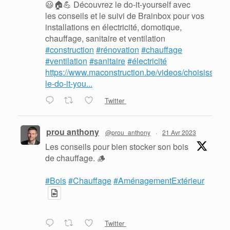
😃🏠💪 Découvrez le do-it-yourself avec
les conseils et le suivi de Brainbox pour vos
installations en électricité, domotique,
chauffage, sanitaire et ventilation
#construction
#rénovation
#chauffage
#ventilation
#sanitaire
#électricité
https://www.maconstruction.be/videos/choisissez-
le-do-it-you...
Twitter
prou anthony
@prou_anthony
·
21 Avr 2023
Les conseils pour bien stocker son bois
de chauffage. 🪵
#Bois
#Chauffage
#AménagementExtérieur
Twitter