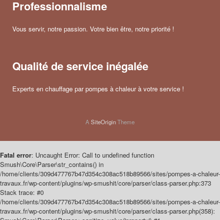
Professionnalisme
Vous servir, notre passion. Votre bien être, notre priorité !
Qualité de service inégalée
Experts en chauffage par pompes à chaleur à votre service !
A
SiteOrigin
Theme
Fatal error
: Uncaught Error: Call to undefined function
Smush\Core\Parser\str_contains() in
/home/clients/309d477767b47d354c308ac518b89566/sites/pompes-a-chaleur-
travaux.fr/wp-content/plugins/wp-smushit/core/parser/class-parser.php:373
Stack trace: #0
/home/clients/309d477767b47d354c308ac518b89566/sites/pompes-a-chaleur-
travaux.fr/wp-content/plugins/wp-smushit/core/parser/class-parser.php(358):