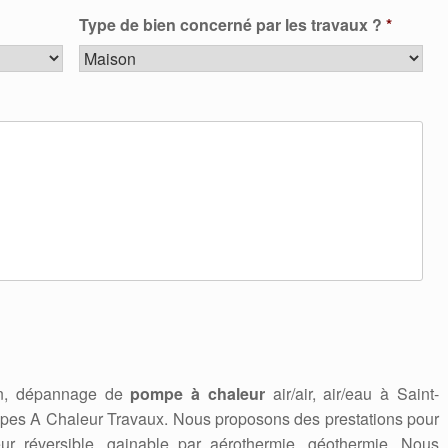
Type de bien concerné par les travaux ?
*
ien, dépannage de
pompe à chaleur
air/air, air/eau à Saint-
es A Chaleur Travaux. Nous proposons des prestations pour
 réversible, gainable par aérothermie, géothermie. Nous