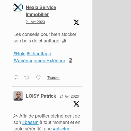
Nexia Service
Immobilier
21 Avr 2023
Les conseils pour bien stocker
son bois de chauffage. 🪵
#Bois
#Chauffage
#AménagementExtérieur
Twitter
LOISY Patrick
21 Avr 2023
💁 Afin de profiter pleinement de
son
#bassin
à tout moment et en
toute sérénité, une
#piscine