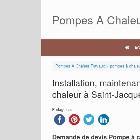
Skip
to
Pompes A Chaleu
content
AC
Pompes A Chaleur Travaux
>
pompes à chale
Installation, mainten
chaleur à Saint-Jacq
Partagez sur...
Demande de devis Pompe à c