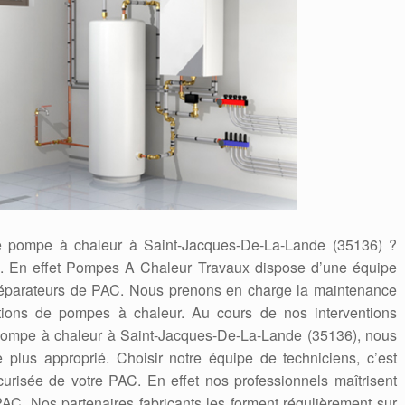
 de pompe à chaleur à Saint-Jacques-De-La-Lande (35136) ?
ts. En effet Pompes A Chaleur Travaux dispose d’une équipe
s, réparateurs de PAC. Nous prenons en charge la maintenance
lations de pompes à chaleur. Au cours de nos interventions
 pompe à chaleur à Saint-Jacques-De-La-Lande (35136), nous
e plus approprié. Choisir notre équipe de techniciens, c’est
écurisée de votre PAC. En effet nos professionnels maîtrisent
AC. Nos partenaires fabricants les forment régulièrement sur