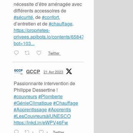
nécessite d’être aménagée avec
différents accessoires de
#sécurité
, de
#confort
,
d’entretien et de
#chauffage
.
https://proprietes-
privees.apibots.io/contents/65847?
bot=103...
Twitter
GCCP
21 Avr 2023
Passionnante intervention de
Philippe Dessertine !
#couvreurs
#Plomberie
#GénieClimatique
#Chauffage
#Apprentissage
#Apprentis
#LesCouvreursàlUNESCO
https://lnkd.in/eWPV46Fw
1
1
Twitter