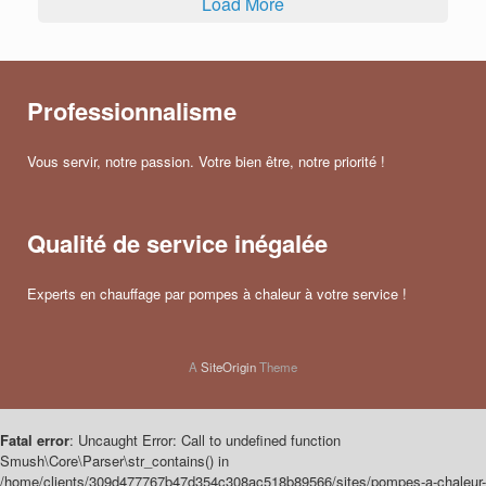
Load More
Professionnalisme
Vous servir, notre passion. Votre bien être, notre priorité !
Qualité de service inégalée
Experts en chauffage par pompes à chaleur à votre service !
A
SiteOrigin
Theme
Fatal error
: Uncaught Error: Call to undefined function
Smush\Core\Parser\str_contains() in
/home/clients/309d477767b47d354c308ac518b89566/sites/pompes-a-chaleur-