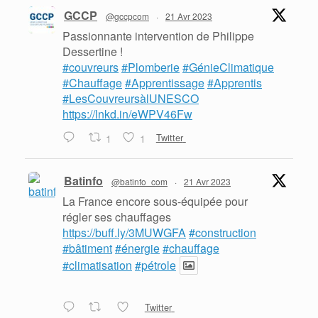
GCCP
@gccpcom
·
21 Avr 2023
Passionnante intervention de Philippe
Dessertine !
#couvreurs
#Plomberie
#GénieClimatique
#Chauffage
#Apprentissage
#Apprentis
#LesCouvreursàlUNESCO
https://lnkd.in/eWPV46Fw
1
1
Twitter
Batinfo
@batinfo_com
·
21 Avr 2023
La France encore sous-équipée pour
régler ses chauffages
https://buff.ly/3MUWGFA
#construction
#bâtiment
#énergie
#chauffage
#climatisation
#pétrole
Twitter