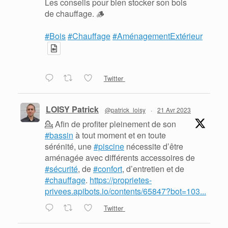
Les conseils pour bien stocker son bois
de chauffage. 🪵
#Bois
#Chauffage
#AménagementExtérieur
Twitter
LOISY Patrick
@patrick_loisy
·
21 Avr 2023
💁 Afin de profiter pleinement de son
#bassin
à tout moment et en toute
sérénité, une
#piscine
nécessite d’être
aménagée avec différents accessoires de
#sécurité
, de
#confort
, d’entretien et de
#chauffage
.
https://proprietes-
privees.apibots.io/contents/65847?bot=103...
Twitter