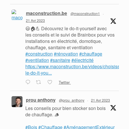
maconstruction.be
@maconstruction1
·
21 Avr 2023
😃🏠💪 Découvrez le do-it-yourself avec
les conseils et le suivi de Brainbox pour vos
installations en électricité, domotique,
chauffage, sanitaire et ventilation
#construction
#rénovation
#chauffage
#ventilation
#sanitaire
#électricité
https://www.maconstruction.be/videos/choisissez-
le-do-it-you...
Twitter
prou anthony
@prou_anthony
·
21 Avr 2023
Les conseils pour bien stocker son bois
de chauffage. 🪵
#Bois
#Chauffage
#AménagementExtérieur