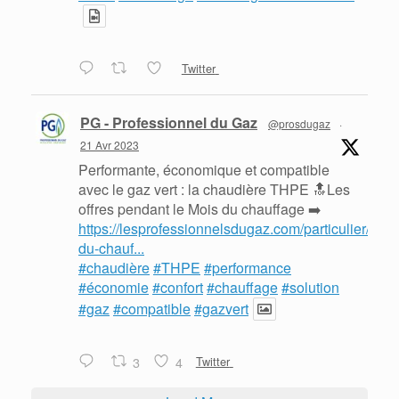
Twitter
PG - Professionnel du Gaz
@prosdugaz
·
21 Avr 2023
Performante, économique et compatible
avec le gaz vert : la chaudière THPE 🔝Les
offres pendant le Mois du chauffage ➡️
https://lesprofessionnelsdugaz.com/particulier/mois
du-chauf...
#chaudière
#THPE
#performance
#économie
#confort
#chauffage
#solution
#gaz
#compatible
#gazvert
3
4
Twitter