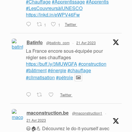
#Chauffage
#Apprentissage
#Apprentis
#LesCouvreursàlUNESCO
https://lnkd.in/eWPV46Fw
1
1
Twitter
Batinfo
@batinfo_com
·
21 Avr 2023
La France encore sous-équipée pour
régler ses chauffages
https://buff.ly/3MUWGFA
#construction
#bâtiment
#énergie
#chauffage
#climatisation
#pétrole
Twitter
maconstruction.be
@maconstruction1
·
21 Avr 2023
😃🏠💪 Découvrez le do-it-yourself avec