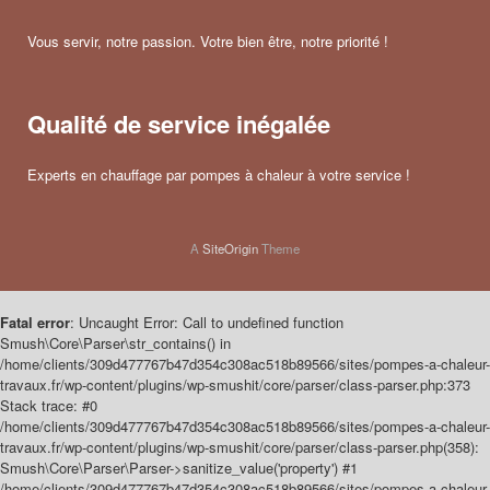
Vous servir, notre passion. Votre bien être, notre priorité !
Qualité de service inégalée
Experts en chauffage par pompes à chaleur à votre service !
A
SiteOrigin
Theme
Fatal error
: Uncaught Error: Call to undefined function
Smush\Core\Parser\str_contains() in
/home/clients/309d477767b47d354c308ac518b89566/sites/pompes-a-chaleur-
travaux.fr/wp-content/plugins/wp-smushit/core/parser/class-parser.php:373
Stack trace: #0
/home/clients/309d477767b47d354c308ac518b89566/sites/pompes-a-chaleur-
travaux.fr/wp-content/plugins/wp-smushit/core/parser/class-parser.php(358):
Smush\Core\Parser\Parser->sanitize_value('property') #1
/home/clients/309d477767b47d354c308ac518b89566/sites/pompes-a-chaleur-