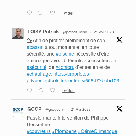
Twitter
LOISY Patrick
@patrick_loisy
·
21 Avr 2023
💁 Afin de profiter pleinement de son
#bassin
à tout moment et en toute
sérénité, une
#piscine
nécessite d’être
aménagée avec différents accessoires de
#sécurité
, de
#confort
, d’entretien et de
#chauffage
.
https://proprietes-
privees.apibots.io/contents/65847?bot=103...
Twitter
GCCP
@gccpcom
·
21 Avr 2023
Passionnante intervention de Philippe
Dessertine !
#couvreurs
#Plomberie
#GénieClimatique