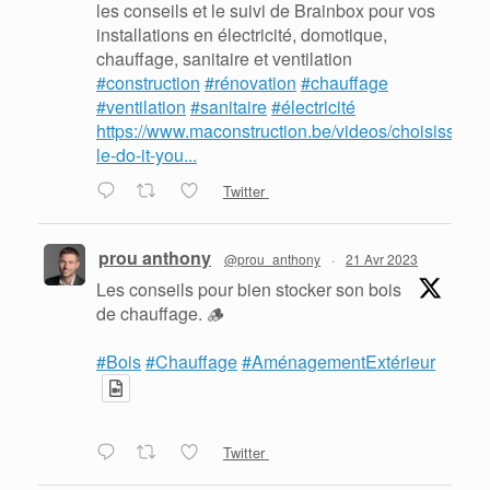
les conseils et le suivi de Brainbox pour vos
installations en électricité, domotique,
chauffage, sanitaire et ventilation
#construction
#rénovation
#chauffage
#ventilation
#sanitaire
#électricité
https://www.maconstruction.be/videos/choisissez-
le-do-it-you...
Twitter
prou anthony
@prou_anthony
·
21 Avr 2023
Les conseils pour bien stocker son bois
de chauffage. 🪵
#Bois
#Chauffage
#AménagementExtérieur
Twitter