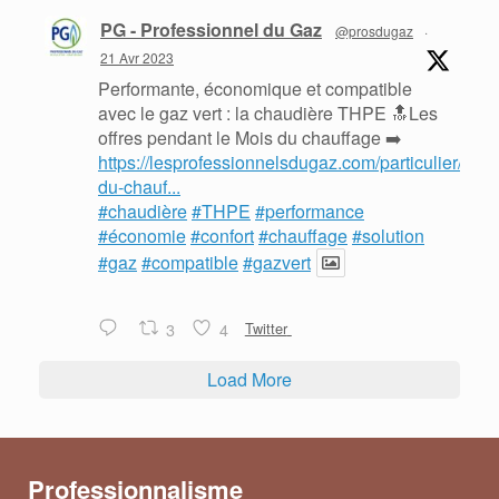
PG - Professionnel du Gaz
@prosdugaz
·
21 Avr 2023
Performante, économique et compatible
avec le gaz vert : la chaudière THPE 🔝Les
offres pendant le Mois du chauffage ➡️
https://lesprofessionnelsdugaz.com/particulier/mois
du-chauf...
#chaudière
#THPE
#performance
#économie
#confort
#chauffage
#solution
#gaz
#compatible
#gazvert
3
4
Twitter
Load More
Professionnalisme