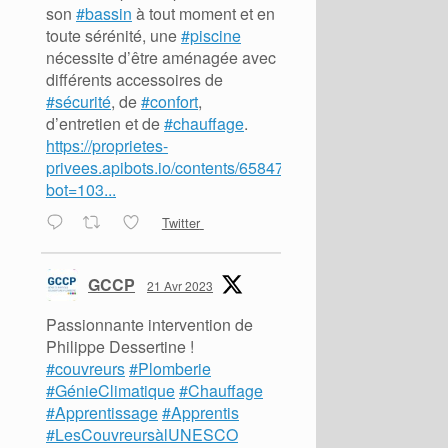
son
#bassin
à tout moment et en
toute sérénité, une
#piscine
nécessite d’être aménagée avec
différents accessoires de
#sécurité
, de
#confort
,
d’entretien et de
#chauffage
.
https://proprietes-
privees.apibots.io/contents/65847?
bot=103...
Twitter
GCCP
21 Avr 2023
Passionnante intervention de
Philippe Dessertine !
#couvreurs
#Plomberie
#GénieClimatique
#Chauffage
#Apprentissage
#Apprentis
#LesCouvreursàlUNESCO