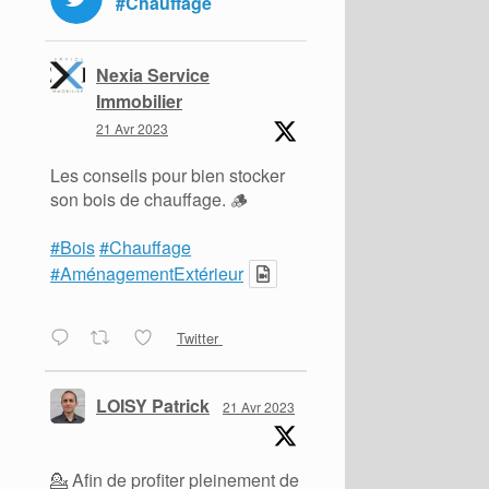
#Chauffage
Nexia Service
Immobilier
21 Avr 2023
Les conseils pour bien stocker
son bois de chauffage. 🪵
#Bois
#Chauffage
#AménagementExtérieur
Twitter
LOISY Patrick
21 Avr 2023
💁 Afin de profiter pleinement de