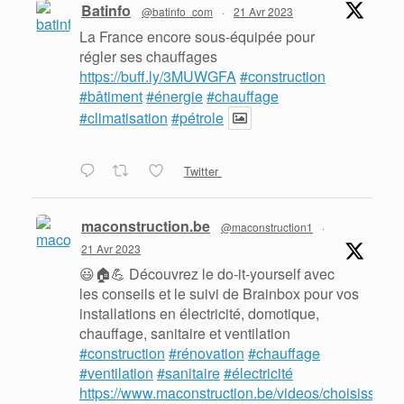
Batinfo
@batinfo_com
·
21 Avr 2023
La France encore sous-équipée pour
régler ses chauffages
https://buff.ly/3MUWGFA
#construction
#bâtiment
#énergie
#chauffage
#climatisation
#pétrole
Twitter
maconstruction.be
@maconstruction1
·
21 Avr 2023
😃🏠💪 Découvrez le do-it-yourself avec
les conseils et le suivi de Brainbox pour vos
installations en électricité, domotique,
chauffage, sanitaire et ventilation
#construction
#rénovation
#chauffage
#ventilation
#sanitaire
#électricité
https://www.maconstruction.be/videos/choisissez-