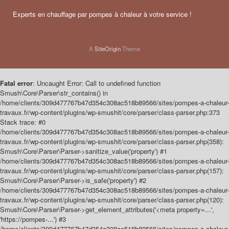
Experts en chauffage par pompes à chaleur à votre service !
A
SiteOrigin
Theme
Fatal error
: Uncaught Error: Call to undefined function
Smush\Core\Parser\str_contains() in
/home/clients/309d477767b47d354c308ac518b89566/sites/pompes-a-chaleur-
travaux.fr/wp-content/plugins/wp-smushit/core/parser/class-parser.php:373
Stack trace: #0
/home/clients/309d477767b47d354c308ac518b89566/sites/pompes-a-chaleur-
travaux.fr/wp-content/plugins/wp-smushit/core/parser/class-parser.php(358):
Smush\Core\Parser\Parser->sanitize_value('property') #1
/home/clients/309d477767b47d354c308ac518b89566/sites/pompes-a-chaleur-
travaux.fr/wp-content/plugins/wp-smushit/core/parser/class-parser.php(157):
Smush\Core\Parser\Parser->is_safe('property') #2
/home/clients/309d477767b47d354c308ac518b89566/sites/pompes-a-chaleur-
travaux.fr/wp-content/plugins/wp-smushit/core/parser/class-parser.php(120):
Smush\Core\Parser\Parser->get_element_attributes('<meta property=...',
'https://pompes-...') #3
/home/clients/309d477767b47d354c308ac518b89566/sites/pompes-a-chaleur-