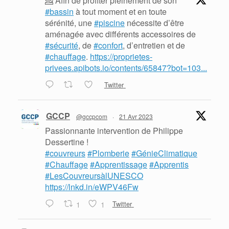
💁 Afin de profiter pleinement de son
#bassin
à tout moment et en toute
sérénité, une
#piscine
nécessite d’être
aménagée avec différents accessoires de
#sécurité
, de
#confort
, d’entretien et de
#chauffage
.
https://proprietes-
privees.apibots.io/contents/65847?bot=103...
Twitter
GCCP
@gccpcom
·
21 Avr 2023
Passionnante intervention de Philippe
Dessertine !
#couvreurs
#Plomberie
#GénieClimatique
#Chauffage
#Apprentissage
#Apprentis
#LesCouvreursàlUNESCO
https://lnkd.in/eWPV46Fw
1
1
Twitter