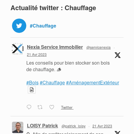
Actualité twitter : Chauffage
#Chauffage
Nexia Service Immobilier
@servicenexia
·
21 Avr 2023
Les conseils pour bien stocker son bois
de chauffage. 🪵
#Bois
#Chauffage
#AménagementExtérieur
Twitter
LOISY Patrick
@patrick_loisy
·
21 Avr 2023