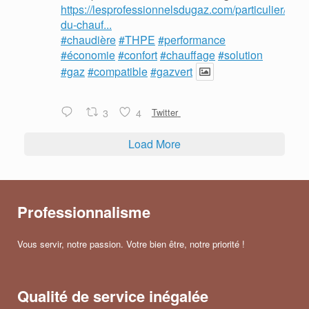
https://lesprofessionnelsdugaz.com/particulier/mois
du-chauf...
#chaudière
#THPE
#performance
#économie
#confort
#chauffage
#solution
#gaz
#compatible
#gazvert
3
4
Twitter
Load More
Professionnalisme
Vous servir, notre passion. Votre bien être, notre priorité !
Qualité de service inégalée