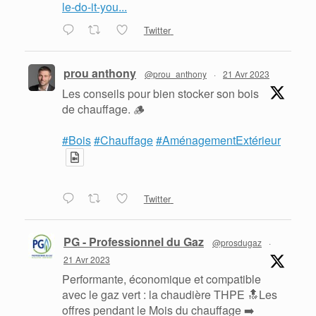
le-do-it-you...
Twitter
prou anthony
@prou_anthony
·
21 Avr 2023
Les conseils pour bien stocker son bois
de chauffage. 🪵
#Bois
#Chauffage
#AménagementExtérieur
Twitter
PG - Professionnel du Gaz
@prosdugaz
·
21 Avr 2023
Performante, économique et compatible
avec le gaz vert : la chaudière THPE 🔝Les
offres pendant le Mois du chauffage ➡️