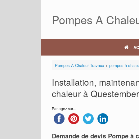
Skip
to
Pompes A Chaleu
content
AC
Pompes A Chaleur Travaux
>
pompes à chale
Installation, mainten
chaleur à Questember
Partagez sur...
Demande de devis Pompe à c