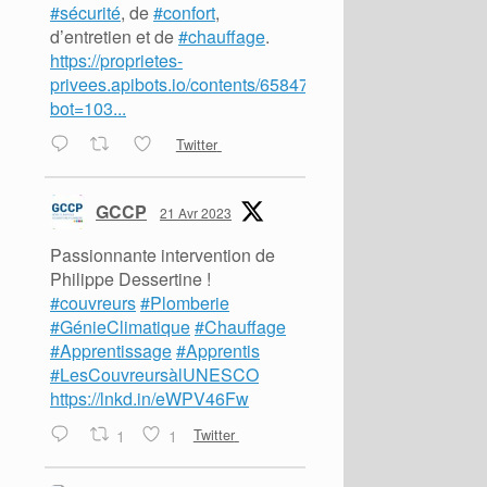
#sécurité
, de
#confort
,
d’entretien et de
#chauffage
.
https://proprietes-
privees.apibots.io/contents/65847?
bot=103...
Twitter
GCCP
21 Avr 2023
Passionnante intervention de
Philippe Dessertine !
#couvreurs
#Plomberie
#GénieClimatique
#Chauffage
#Apprentissage
#Apprentis
#LesCouvreursàlUNESCO
https://lnkd.in/eWPV46Fw
1
1
Twitter