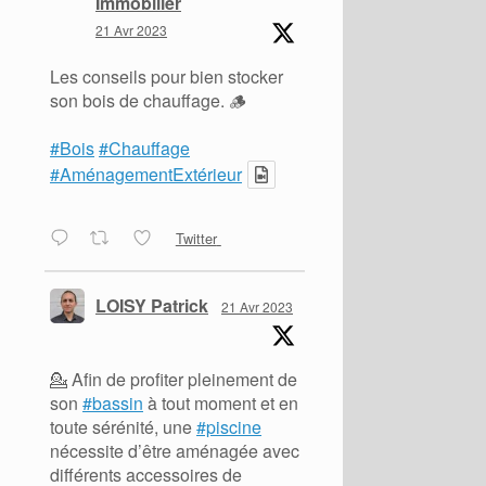
Immobilier
21 Avr 2023
Les conseils pour bien stocker
son bois de chauffage. 🪵
#Bois
#Chauffage
#AménagementExtérieur
Twitter
LOISY Patrick
21 Avr 2023
💁 Afin de profiter pleinement de
son
#bassin
à tout moment et en
toute sérénité, une
#piscine
nécessite d’être aménagée avec
différents accessoires de