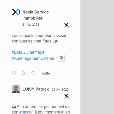
Nexia Service
Immobilier
21 Avr 2023
Les conseils pour bien stocker
son bois de chauffage. 🪵
#Bois
#Chauffage
#AménagementExtérieur
Twitter
LOISY Patrick
21 Avr 2023
💁 Afin de profiter pleinement de
son
#bassin
à tout moment et en