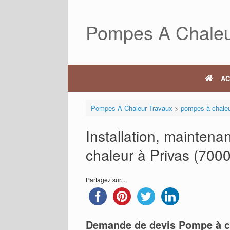
Skip
to
Pompes A Chaleu
content
AC
Pompes A Chaleur Travaux
>
pompes à chale
Installation, mainten
chaleur à Privas (7000
Partagez sur...
Demande de devis Pompe à c