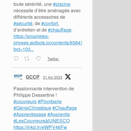
toute sérénité, une
#piscine
nécessite d’être aménagée avec
différents accessoires de
#sécurité
, de
#confort
,
d’entretien et de
#chauffage
.
https://proprietes-
privees.apibots.io/contents/65847?
bot=103...
Twitter
GCCP
21 Avr 2023
Passionnante intervention de
Philippe Dessertine !
#couvreurs
#Plomberie
#GénieClimatique
#Chauffage
#Apprentissage
#Apprentis
#LesCouvreursàlUNESCO
https://lnkd.in/eWPV46Fw