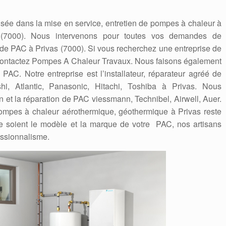
sée dans la mise en service, entretien de pompes à chaleur à
s (7000). Nous intervenons pour toutes vos demandes de
n de PAC à Privas (7000). Si vous recherchez une entreprise de
 contactez Pompes A Chaleur Travaux. Nous faisons également
AC. Notre entreprise est l’installateur, réparateur agréé de
shi, Atlantic, Panasonic, Hitachi, Toshiba à Privas. Nous
on et la réparation de PAC viessmann, Technibel, Airwell, Auer.
e pompes à chaleur aérothermique, géothermique à Privas reste
 soient le modèle et la marque de votre PAC, nos artisans
essionnalisme.