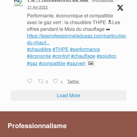
21 Avr 2023
Performante, économique et compatible
avec le gaz vert : la chaudière THPE 🔝Les
offres pendant le Mois du chauffage ➡️
https://lesprofessionnelsdugaz.com/particulier/mois
du-chauf...
#chaudière
#THPE
#performance
#économie
#confort
#chauffage
#solution
#gaz
#compatible
#gazvert
3
4
Twitter
Load More
Professionnalisme