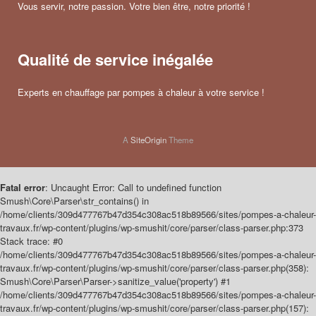
Vous servir, notre passion. Votre bien être, notre priorité !
Qualité de service inégalée
Experts en chauffage par pompes à chaleur à votre service !
A
SiteOrigin
Theme
Fatal error
: Uncaught Error: Call to undefined function
Smush\Core\Parser\str_contains() in
/home/clients/309d477767b47d354c308ac518b89566/sites/pompes-a-chaleur-
travaux.fr/wp-content/plugins/wp-smushit/core/parser/class-parser.php:373
Stack trace: #0
/home/clients/309d477767b47d354c308ac518b89566/sites/pompes-a-chaleur-
travaux.fr/wp-content/plugins/wp-smushit/core/parser/class-parser.php(358):
Smush\Core\Parser\Parser->sanitize_value('property') #1
/home/clients/309d477767b47d354c308ac518b89566/sites/pompes-a-chaleur-
travaux.fr/wp-content/plugins/wp-smushit/core/parser/class-parser.php(157):