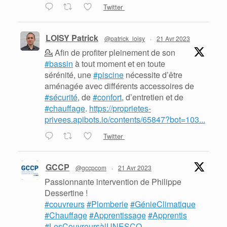
Twitter
LOISY Patrick
@patrick_loisy
·
21 Avr 2023
💁 Afin de profiter pleinement de son
#bassin
à tout moment et en toute
sérénité, une
#piscine
nécessite d’être
aménagée avec différents accessoires de
#sécurité
, de
#confort
, d’entretien et de
#chauffage
.
https://proprietes-
privees.apibots.io/contents/65847?bot=103...
Twitter
GCCP
@gccpcom
·
21 Avr 2023
Passionnante intervention de Philippe
Dessertine !
#couvreurs
#Plomberie
#GénieClimatique
#Chauffage
#Apprentissage
#Apprentis
#LesCouvreursàlUNESCO