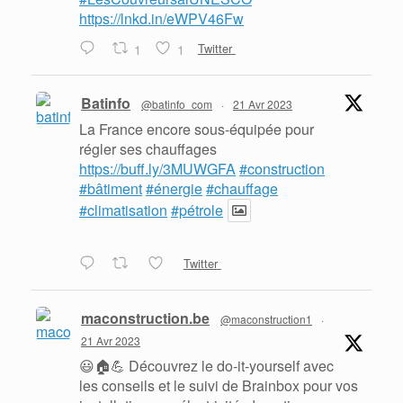
https://lnkd.in/eWPV46Fw
1
1
Twitter
Batinfo
@batinfo_com
·
21 Avr 2023
La France encore sous-équipée pour
régler ses chauffages
https://buff.ly/3MUWGFA
#construction
#bâtiment
#énergie
#chauffage
#climatisation
#pétrole
Twitter
maconstruction.be
@maconstruction1
·
21 Avr 2023
😃🏠💪 Découvrez le do-it-yourself avec
les conseils et le suivi de Brainbox pour vos