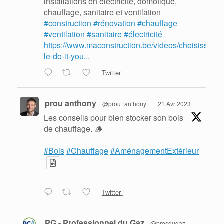
installations en électricité, domotique,
chauffage, sanitaire et ventilation
#construction
#rénovation
#chauffage
#ventilation
#sanitaire
#électricité
https://www.maconstruction.be/videos/choisissez-
le-do-it-you...
Twitter
prou anthony
@prou_anthony
·
21 Avr 2023
Les conseils pour bien stocker son bois
de chauffage. 🪵
#Bois
#Chauffage
#AménagementExtérieur
Twitter
PG - Professionnel du Gaz
@prosdugaz
·