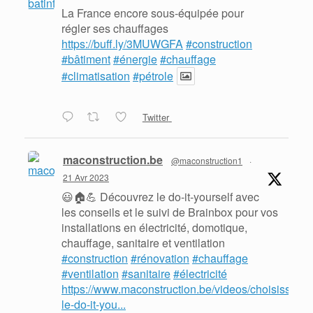
La France encore sous-équipée pour
régler ses chauffages
https://buff.ly/3MUWGFA
#construction
#bâtiment
#énergie
#chauffage
#climatisation
#pétrole
Twitter
maconstruction.be
@maconstruction1
·
21 Avr 2023
😃🏠💪 Découvrez le do-it-yourself avec
les conseils et le suivi de Brainbox pour vos
installations en électricité, domotique,
chauffage, sanitaire et ventilation
#construction
#rénovation
#chauffage
#ventilation
#sanitaire
#électricité
https://www.maconstruction.be/videos/choisissez-
le-do-it-you...