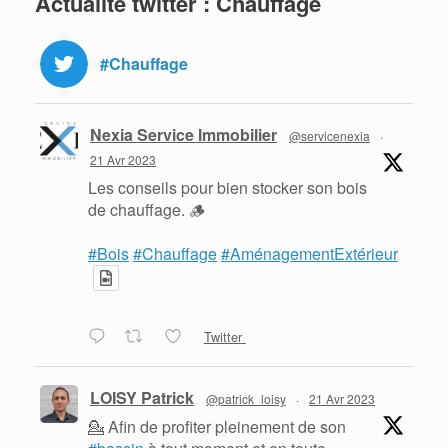
Actualité twitter : Chauffage
#Chauffage
Nexia Service Immobilier
@servicenexia
·
21 Avr 2023
Les conseils pour bien stocker son bois
de chauffage. 🪵
#Bois
#Chauffage
#AménagementExtérieur
Twitter
LOISY Patrick
@patrick_loisy
·
21 Avr 2023
💁 Afin de profiter pleinement de son