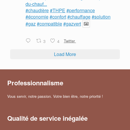
du-chauf...
#chaudière
#THPE
#performance
#économie
#confort
#chauffage
#solution
#gaz
#compatible
#gazvert
3
4
Twitter
Load More
Professionnalisme
Vous servir, notre passion. Votre bien être, notre priorité !
Qualité de service inégalée