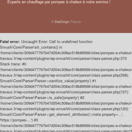
Experts en chauffage par pompes à chaleur à votre service !
A
SiteOrigin
Theme
Fatal error
: Uncaught Error: Call to undefined function
Smush\Core\Parser\str_contains() in
/home/clients/309d477767b47d354c308ac518b89566/sites/pompes-a-chaleur-
travaux.fr/wp-content/plugins/wp-smushit/core/parser/class-parser.php:373
Stack trace: #0
/home/clients/309d477767b47d354c308ac518b89566/sites/pompes-a-chaleur-
travaux.fr/wp-content/plugins/wp-smushit/core/parser/class-parser.php(358):
Smush\Core\Parser\Parser->sanitize_value('property') #1
/home/clients/309d477767b47d354c308ac518b89566/sites/pompes-a-chaleur-
travaux.fr/wp-content/plugins/wp-smushit/core/parser/class-parser.php(157):
Smush\Core\Parser\Parser->is_safe('property') #2
/home/clients/309d477767b47d354c308ac518b89566/sites/pompes-a-chaleur-
travaux.fr/wp-content/plugins/wp-smushit/core/parser/class-parser.php(120):
Smush\Core\Parser\Parser->get_element_attributes('<meta property=...',
'https://pompes-...') #3
/home/clients/309d477767b47d354c308ac518b89566/sites/pompes-a-chaleur-
travaux.fr/wp-content/plugins/wp-smushit/core/parser/class-page-parser.php(3