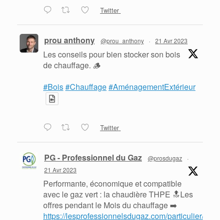
Twitter
prou anthony
@prou_anthony
·
21 Avr 2023
Les conseils pour bien stocker son bois
de chauffage. 🪵
#Bois
#Chauffage
#AménagementExtérieur
Twitter
PG - Professionnel du Gaz
@prosdugaz
·
21 Avr 2023
Performante, économique et compatible
avec le gaz vert : la chaudière THPE 🔝Les
offres pendant le Mois du chauffage ➡️
https://lesprofessionnelsdugaz.com/particulier/mois