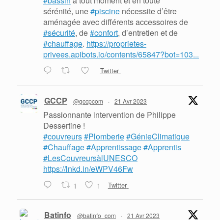
#bassin
à tout moment et en toute
sérénité, une
#piscine
nécessite d’être
aménagée avec différents accessoires de
#sécurité
, de
#confort
, d’entretien et de
#chauffage
.
https://proprietes-
privees.apibots.io/contents/65847?bot=103...
Twitter
GCCP
@gccpcom
·
21 Avr 2023
Passionnante intervention de Philippe
Dessertine !
#couvreurs
#Plomberie
#GénieClimatique
#Chauffage
#Apprentissage
#Apprentis
#LesCouvreursàlUNESCO
https://lnkd.in/eWPV46Fw
1
1
Twitter
Batinfo
@batinfo_com
·
21 Avr 2023