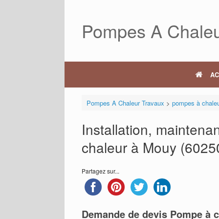
Skip
to
Pompes A Chaleu
content
AC
Pompes A Chaleur Travaux
>
pompes à chale
Installation, mainten
chaleur à Mouy (6025
Partagez sur...
Demande de devis Pompe à c