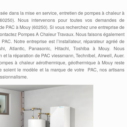
sée dans la mise en service, entretien de pompes à chaleur à
(60250). Nous intervenons pour toutes vos demandes de
n de PAC à Mouy (60250). Si vous recherchez une entreprise de
 contactez Pompes A Chaleur Travaux. Nous faisons également
AC. Notre entreprise est l’installateur, réparateur agréé de
ishi, Atlantic, Panasonic, Hitachi, Toshiba à Mouy. Nous
on et la réparation de PAC viessmann, Technibel, Airwell, Auer.
de pompes à chaleur aérothermique, géothermique à Mouy reste
 soient le modèle et la marque de votre PAC, nos artisans
essionnalisme.