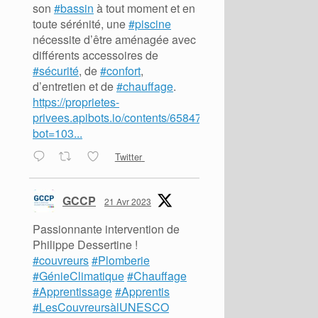
son
#bassin
à tout moment et en
toute sérénité, une
#piscine
nécessite d’être aménagée avec
différents accessoires de
#sécurité
, de
#confort
,
d’entretien et de
#chauffage
.
https://proprietes-
privees.apibots.io/contents/65847?
bot=103...
Twitter
GCCP
21 Avr 2023
Passionnante intervention de
Philippe Dessertine !
#couvreurs
#Plomberie
#GénieClimatique
#Chauffage
#Apprentissage
#Apprentis
#LesCouvreursàlUNESCO