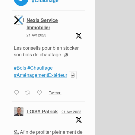
#Chauffage
Nexia Service
Immobilier
21 Avr 2023
Les conseils pour bien stocker
son bois de chauffage. 🪵
#Bois
#Chauffage
#AménagementExtérieur
Twitter
LOISY Patrick
21 Avr 2023
💁 Afin de profiter pleinement de