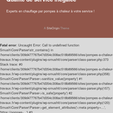
Experts en chauffage par pompes à chaleur à votre service !
A
SiteOrigin
Theme
Fatal error
: Uncaught Error: Call to undefined function
Smush\Core\Parser\str_contains() in
/home/clients/309d477767b47d354c308ac518b89566/sites/pompes-a-chaleur-
travaux.fr/wp-content/plugins/wp-smushit/core/parser/class-parser.php:373
Stack trace: #0
/home/clients/309d477767b47d354c308ac518b89566/sites/pompes-a-chaleur-
travaux.fr/wp-content/plugins/wp-smushit/core/parser/class-parser.php(358):
Smush\Core\Parser\Parser->sanitize_value('property') #1
/home/clients/309d477767b47d354c308ac518b89566/sites/pompes-a-chaleur-
travaux.fr/wp-content/plugins/wp-smushit/core/parser/class-parser.php(157):
Smush\Core\Parser\Parser->is_safe('property') #2
/home/clients/309d477767b47d354c308ac518b89566/sites/pompes-a-chaleur-
travaux.fr/wp-content/plugins/wp-smushit/core/parser/class-parser.php(120):
Smush\Core\Parser\Parser->get_element_attributes('<meta property=...',
'https://pompes-...') #3