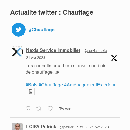
Actualité twitter : Chauffage
#Chauffage
Nexia Service Immobilier
@servicenexia
·
21 Avr 2023
Les conseils pour bien stocker son bois
de chauffage. 🪵
#Bois
#Chauffage
#AménagementExtérieur
Twitter
LOISY Patrick
@patrick_loisy
·
21 Avr 2023