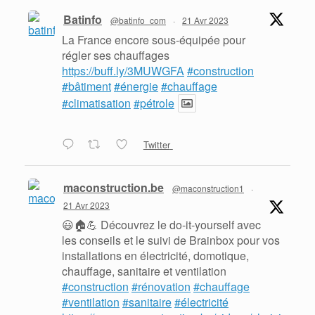
Batinfo
@batinfo_com
·
21 Avr 2023
La France encore sous-équipée pour
régler ses chauffages
https://buff.ly/3MUWGFA
#construction
#bâtiment
#énergie
#chauffage
#climatisation
#pétrole
Twitter
maconstruction.be
@maconstruction1
·
21 Avr 2023
😃🏠💪 Découvrez le do-it-yourself avec
les conseils et le suivi de Brainbox pour vos
installations en électricité, domotique,
chauffage, sanitaire et ventilation
#construction
#rénovation
#chauffage
#ventilation
#sanitaire
#électricité