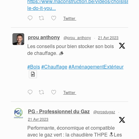
https://www.maconstruction.be/videos/choisissez-
le-do-it-you...
Twitter
prou anthony
@prou_anthony
·
21 Avr 2023
Les conseils pour bien stocker son bois
de chauffage. 🪵
#Bois
#Chauffage
#AménagementExtérieur
Twitter
PG - Professionnel du Gaz
@prosdugaz
·
21 Avr 2023
Performante, économique et compatible
avec le gaz vert : la chaudière THPE 🔝Les