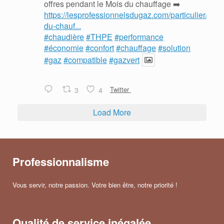
offres pendant le Mois du chauffage ➡️
https://lesprofessionnelsdugaz.com/particulier/mois
du-chauf...
#chaudière
#THPE
#performance
#économie
#confort
#chauffage
#solution
#gaz
#compatible
#gazvert
3
4
Twitter
Load More
Professionnalisme
Vous servir, notre passion. Votre bien être, notre priorité !
Qualité de service inégalée