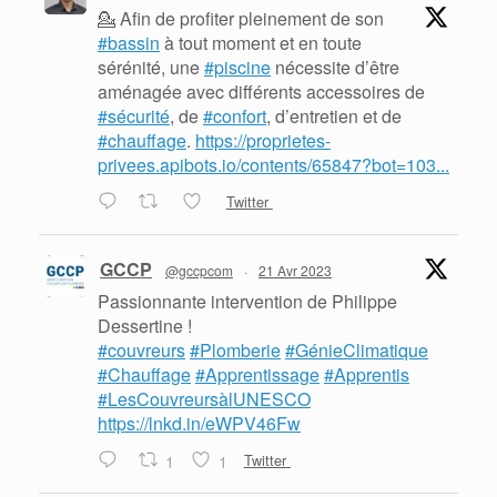
💁 Afin de profiter pleinement de son
#bassin
à tout moment et en toute
sérénité, une
#piscine
nécessite d’être
aménagée avec différents accessoires de
#sécurité
, de
#confort
, d’entretien et de
#chauffage
.
https://proprietes-
privees.apibots.io/contents/65847?bot=103...
Twitter
GCCP
@gccpcom
·
21 Avr 2023
Passionnante intervention de Philippe
Dessertine !
#couvreurs
#Plomberie
#GénieClimatique
#Chauffage
#Apprentissage
#Apprentis
#LesCouvreursàlUNESCO
https://lnkd.in/eWPV46Fw
1
1
Twitter