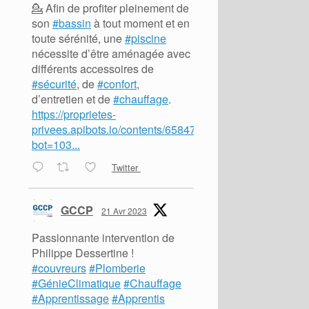
💁 Afin de profiter pleinement de
son
#bassin
à tout moment et en
toute sérénité, une
#piscine
nécessite d’être aménagée avec
différents accessoires de
#sécurité
, de
#confort
,
d’entretien et de
#chauffage
.
https://proprietes-
privees.apibots.io/contents/65847?
bot=103...
Twitter
GCCP
21 Avr 2023
Passionnante intervention de
Philippe Dessertine !
#couvreurs
#Plomberie
#GénieClimatique
#Chauffage
#Apprentissage
#Apprentis