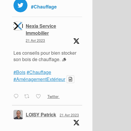
#Chauffage
Nexia Service
Immobilier
21 Avr 2023
Les conseils pour bien stocker
son bois de chauffage. 🪵
#Bois
#Chauffage
#AménagementExtérieur
Twitter
LOISY Patrick
21 Avr 2023