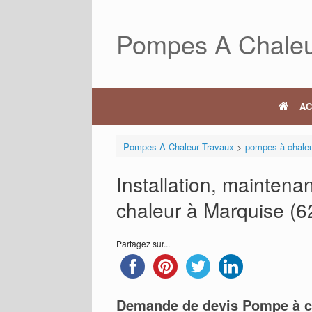
Skip
to
Pompes A Chaleu
content
AC
Pompes A Chaleur Travaux
>
pompes à chale
Installation, mainten
chaleur à Marquise (6
Partagez sur...
Demande de devis Pompe à c