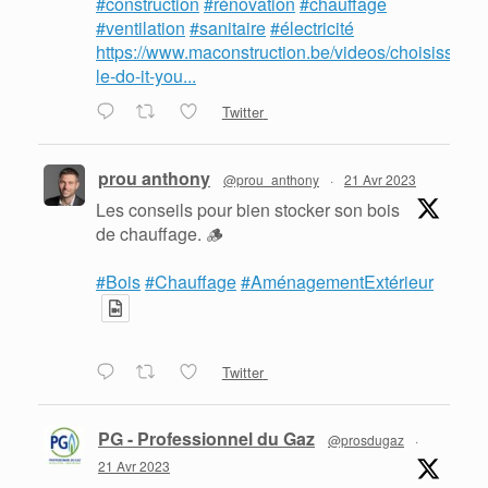
#construction
#rénovation
#chauffage
#ventilation
#sanitaire
#électricité
https://www.maconstruction.be/videos/choisissez-
le-do-it-you...
Twitter
prou anthony
@prou_anthony
·
21 Avr 2023
Les conseils pour bien stocker son bois
de chauffage. 🪵
#Bois
#Chauffage
#AménagementExtérieur
Twitter
PG - Professionnel du Gaz
@prosdugaz
·
21 Avr 2023