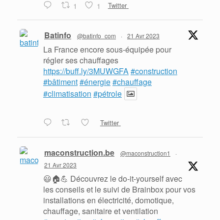
1
1
Twitter
Batinfo
@batinfo_com
·
21 Avr 2023
La France encore sous-équipée pour
régler ses chauffages
https://buff.ly/3MUWGFA
#construction
#bâtiment
#énergie
#chauffage
#climatisation
#pétrole
Twitter
maconstruction.be
@maconstruction1
·
21 Avr 2023
😃🏠💪 Découvrez le do-it-yourself avec
les conseils et le suivi de Brainbox pour vos
installations en électricité, domotique,
chauffage, sanitaire et ventilation