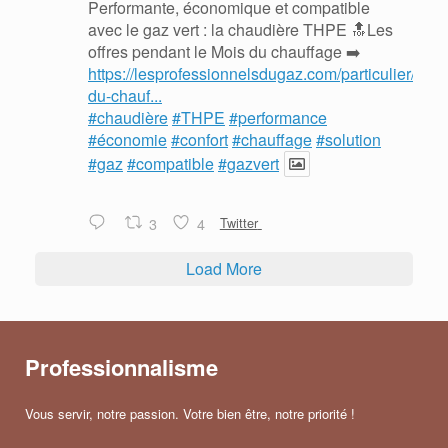
Performante, économique et compatible
avec le gaz vert : la chaudière THPE 🔝Les
offres pendant le Mois du chauffage ➡️
https://lesprofessionnelsdugaz.com/particulier/mois
du-chauf...
#chaudière
#THPE
#performance
#économie
#confort
#chauffage
#solution
#gaz
#compatible
#gazvert
3
4
Twitter
Load More
Professionnalisme
Vous servir, notre passion. Votre bien être, notre priorité !