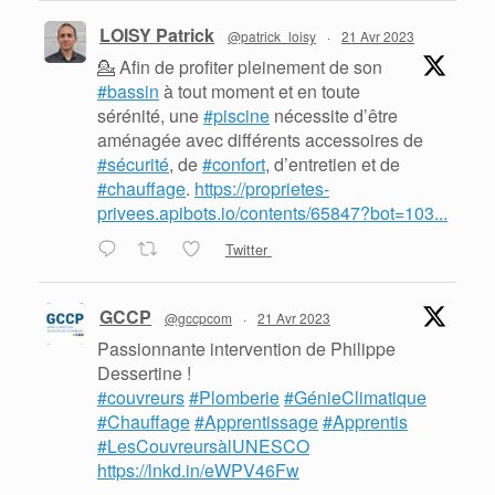
LOISY Patrick
@patrick_loisy
·
21 Avr 2023
💁 Afin de profiter pleinement de son
#bassin
à tout moment et en toute
sérénité, une
#piscine
nécessite d’être
aménagée avec différents accessoires de
#sécurité
, de
#confort
, d’entretien et de
#chauffage
.
https://proprietes-
privees.apibots.io/contents/65847?bot=103...
Twitter
GCCP
@gccpcom
·
21 Avr 2023
Passionnante intervention de Philippe
Dessertine !
#couvreurs
#Plomberie
#GénieClimatique
#Chauffage
#Apprentissage
#Apprentis
#LesCouvreursàlUNESCO
https://lnkd.in/eWPV46Fw