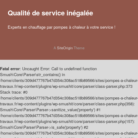
Qualité de service inégalée
Experts en chauffage par pompes à chaleur à votre service !
A
SiteOrigin
Theme
Fatal error
: Uncaught Error: Call to undefined function
Smush\Core\Parser\str_contains() in
/home/clients/309d477767b47d354c308ac518b89566/sites/pompes-a-chaleur-
travaux.fr/wp-content/plugins/wp-smushit/core/parser/class-parser.php:373
Stack trace: #0
/home/clients/309d477767b47d354c308ac518b89566/sites/pompes-a-chaleur-
travaux.fr/wp-content/plugins/wp-smushit/core/parser/class-parser.php(358):
Smush\Core\Parser\Parser->sanitize_value('property') #1
/home/clients/309d477767b47d354c308ac518b89566/sites/pompes-a-chaleur-
travaux.fr/wp-content/plugins/wp-smushit/core/parser/class-parser.php(157):
Smush\Core\Parser\Parser->is_safe('property') #2
/home/clients/309d477767b47d354c308ac518b89566/sites/pompes-a-chaleur-