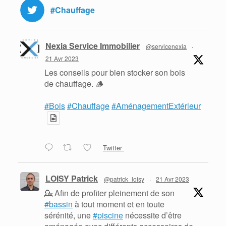
#Chauffage
Nexia Service Immobilier
@servicenexia
·
21 Avr 2023
Les conseils pour bien stocker son bois
de chauffage. 🪵
#Bois
#Chauffage
#AménagementExtérieur
Twitter
LOISY Patrick
@patrick_loisy
·
21 Avr 2023
💁 Afin de profiter pleinement de son
#bassin
à tout moment et en toute
sérénité, une
#piscine
nécessite d’être