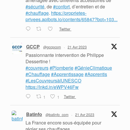
aménagée avec différents accessoires de
#sécurité
, de
#confort
, d’entretien et de
#chauffage
.
https://proprietes-
privees.apibots.io/contents/65847?bot=103...
Twitter
GCCP
@gccpcom
·
21 Avr 2023
Passionnante intervention de Philippe
Dessertine !
#couvreurs
#Plomberie
#GénieClimatique
#Chauffage
#Apprentissage
#Apprentis
#LesCouvreursàlUNESCO
https://lnkd.in/eWPV46Fw
1
1
Twitter
Batinfo
@batinfo_com
·
21 Avr 2023
La France encore sous-équipée pour
régler ses chauffages