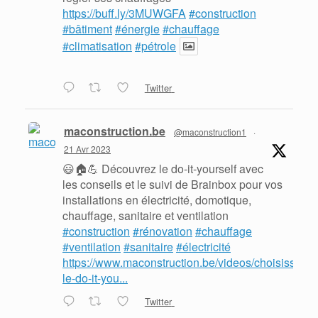
https://buff.ly/3MUWGFA
#construction
#bâtiment
#énergie
#chauffage
#climatisation
#pétrole
Twitter
maconstruction.be
@maconstruction1
·
21 Avr 2023
😃🏠💪 Découvrez le do-it-yourself avec
les conseils et le suivi de Brainbox pour vos
installations en électricité, domotique,
chauffage, sanitaire et ventilation
#construction
#rénovation
#chauffage
#ventilation
#sanitaire
#électricité
https://www.maconstruction.be/videos/choisissez-
le-do-it-you...
Twitter