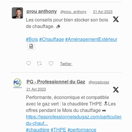
prou anthony
@prou_anthony
·
21 Avr 2023
Les conseils pour bien stocker son bois
de chauffage. 🪵
#Bois
#Chauffage
#AménagementExtérieur
Twitter
PG - Professionnel du Gaz
@prosdugaz
·
21 Avr 2023
Performante, économique et compatible
avec le gaz vert : la chaudière THPE 🔝Les
offres pendant le Mois du chauffage ➡️
https://lesprofessionnelsdugaz.com/particulier/mois
du-chauf...
#chaudière
#THPE
#performance