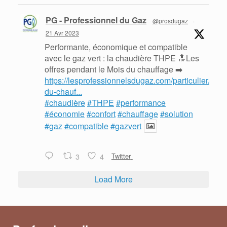
PG - Professionnel du Gaz
@prosdugaz
·
21 Avr 2023
Performante, économique et compatible
avec le gaz vert : la chaudière THPE 🔝Les
offres pendant le Mois du chauffage ➡️
https://lesprofessionnelsdugaz.com/particulier/mois
du-chauf...
#chaudière
#THPE
#performance
#économie
#confort
#chauffage
#solution
#gaz
#compatible
#gazvert
3
4
Twitter
Load More