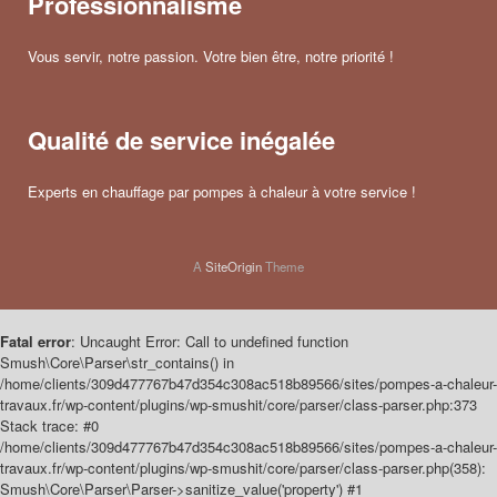
Professionnalisme
Vous servir, notre passion. Votre bien être, notre priorité !
Qualité de service inégalée
Experts en chauffage par pompes à chaleur à votre service !
A
SiteOrigin
Theme
Fatal error
: Uncaught Error: Call to undefined function
Smush\Core\Parser\str_contains() in
/home/clients/309d477767b47d354c308ac518b89566/sites/pompes-a-chaleur-
travaux.fr/wp-content/plugins/wp-smushit/core/parser/class-parser.php:373
Stack trace: #0
/home/clients/309d477767b47d354c308ac518b89566/sites/pompes-a-chaleur-
travaux.fr/wp-content/plugins/wp-smushit/core/parser/class-parser.php(358):
Smush\Core\Parser\Parser->sanitize_value('property') #1