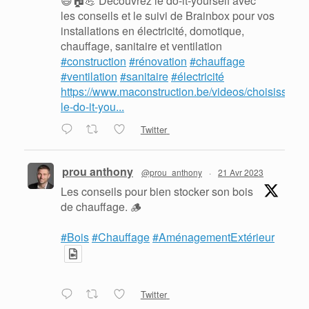
😃🏠💪 Découvrez le do-it-yourself avec
les conseils et le suivi de Brainbox pour vos
installations en électricité, domotique,
chauffage, sanitaire et ventilation
#construction
#rénovation
#chauffage
#ventilation
#sanitaire
#électricité
https://www.maconstruction.be/videos/choisissez-
le-do-it-you...
Twitter
prou anthony
@prou_anthony
·
21 Avr 2023
Les conseils pour bien stocker son bois
de chauffage. 🪵
#Bois
#Chauffage
#AménagementExtérieur
Twitter