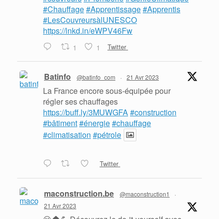
#Chauffage
#Apprentissage
#Apprentis
#LesCouvreursàlUNESCO
https://lnkd.in/eWPV46Fw
1
1
Twitter
Batinfo
@batinfo_com
·
21 Avr 2023
La France encore sous-équipée pour
régler ses chauffages
https://buff.ly/3MUWGFA
#construction
#bâtiment
#énergie
#chauffage
#climatisation
#pétrole
Twitter
maconstruction.be
@maconstruction1
·
21 Avr 2023