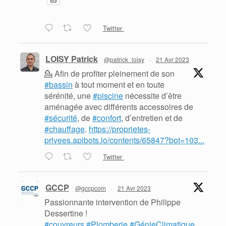
Twitter
LOISY Patrick
@patrick_loisy
·
21 Avr 2023
💁 Afin de profiter pleinement de son
#bassin
à tout moment et en toute
sérénité, une
#piscine
nécessite d’être
aménagée avec différents accessoires de
#sécurité
, de
#confort
, d’entretien et de
#chauffage
.
https://proprietes-
privees.apibots.io/contents/65847?bot=103...
Twitter
GCCP
@gccpcom
·
21 Avr 2023
Passionnante intervention de Philippe
Dessertine !
#couvreurs
#Plomberie
#GénieClimatique