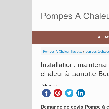
Skip
to
Pompes A Chaleu
content
AC
Pompes A Chaleur Travaux
>
pompes à chale
Installation, mainten
chaleur à Lamotte-Be
Partagez sur...
Demande de devis Pompe à c