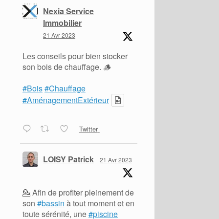
Nexia Service
Immobilier
21 Avr 2023
Les conseils pour bien stocker
son bois de chauffage. 🪵
#Bois
#Chauffage
#AménagementExtérieur
Twitter
LOISY Patrick
21 Avr 2023
💁 Afin de profiter pleinement de
son
#bassin
à tout moment et en
toute sérénité, une
#piscine