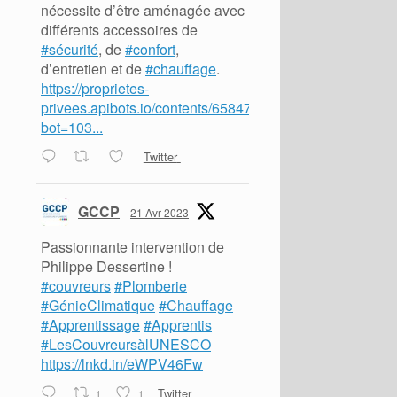
nécessite d’être aménagée avec
différents accessoires de
#sécurité
, de
#confort
,
d’entretien et de
#chauffage
.
https://proprietes-
privees.apibots.io/contents/65847?
bot=103...
Twitter
GCCP
21 Avr 2023
Passionnante intervention de
Philippe Dessertine !
#couvreurs
#Plomberie
#GénieClimatique
#Chauffage
#Apprentissage
#Apprentis
#LesCouvreursàlUNESCO
https://lnkd.in/eWPV46Fw
1
1
Twitter