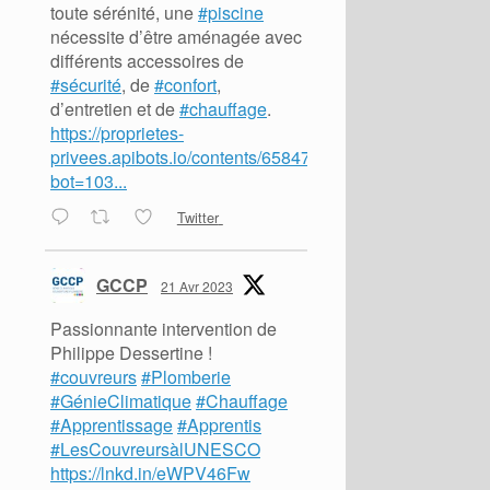
toute sérénité, une
#piscine
nécessite d’être aménagée avec
différents accessoires de
#sécurité
, de
#confort
,
d’entretien et de
#chauffage
.
https://proprietes-
privees.apibots.io/contents/65847?
bot=103...
Twitter
GCCP
21 Avr 2023
Passionnante intervention de
Philippe Dessertine !
#couvreurs
#Plomberie
#GénieClimatique
#Chauffage
#Apprentissage
#Apprentis
#LesCouvreursàlUNESCO
https://lnkd.in/eWPV46Fw