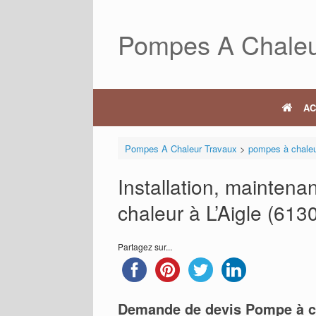
Skip
to
Pompes A Chaleu
content
AC
Pompes A Chaleur Travaux
>
pompes à chale
Installation, mainten
chaleur à L’Aigle (613
Partagez sur...
Demande de devis Pompe à c