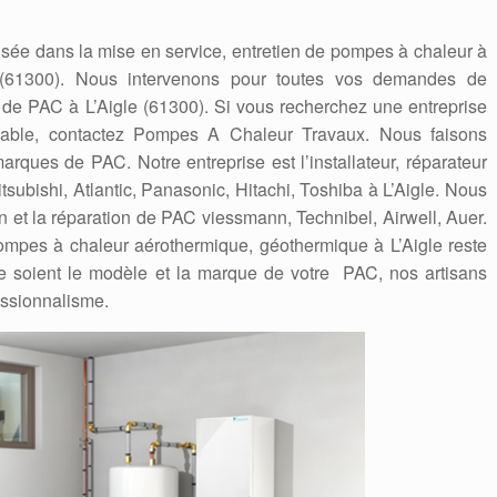
sée dans la mise en service, entretien de pompes à chaleur à
e (61300). Nous intervenons pour toutes vos demandes de
n de PAC à L’Aigle (61300). Si vous recherchez une entreprise
iable, contactez Pompes A Chaleur Travaux. Nous faisons
ques de PAC. Notre entreprise est l’installateur, réparateur
itsubishi, Atlantic, Panasonic, Hitachi, Toshiba à L’Aigle. Nous
on et la réparation de PAC viessmann, Technibel, Airwell, Auer.
 pompes à chaleur aérothermique, géothermique à L’Aigle reste
 soient le modèle et la marque de votre PAC, nos artisans
essionnalisme.