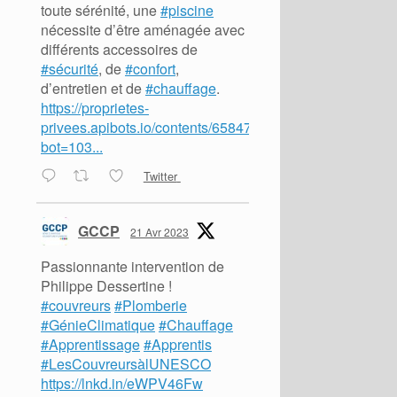
toute sérénité, une
#piscine
nécessite d’être aménagée avec
différents accessoires de
#sécurité
, de
#confort
,
d’entretien et de
#chauffage
.
https://proprietes-
privees.apibots.io/contents/65847?
bot=103...
Twitter
GCCP
21 Avr 2023
Passionnante intervention de
Philippe Dessertine !
#couvreurs
#Plomberie
#GénieClimatique
#Chauffage
#Apprentissage
#Apprentis
#LesCouvreursàlUNESCO
https://lnkd.in/eWPV46Fw