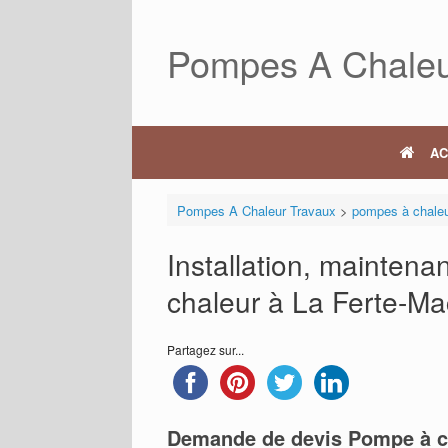
Skip
to
Pompes A Chaleu
content
AC
Pompes A Chaleur Travaux
>
pompes à chale
Installation, mainten
chaleur à La Ferte-M
Partagez sur...
Demande de devis Pompe à c