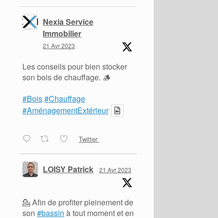
Nexia Service
Immobilier
21 Avr 2023
Les conseils pour bien stocker
son bois de chauffage. 🪵
#Bois
#Chauffage
#AménagementExtérieur
Twitter
LOISY Patrick
21 Avr 2023
💁 Afin de profiter pleinement de
son
#bassin
à tout moment et en