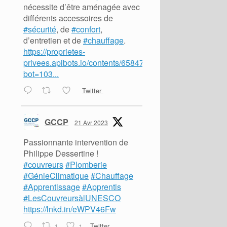
nécessite d’être aménagée avec
différents accessoires de
#sécurité
, de
#confort
,
d’entretien et de
#chauffage
.
https://proprietes-
privees.apibots.io/contents/65847?
bot=103...
Twitter
GCCP
21 Avr 2023
Passionnante intervention de
Philippe Dessertine !
#couvreurs
#Plomberie
#GénieClimatique
#Chauffage
#Apprentissage
#Apprentis
#LesCouvreursàlUNESCO
https://lnkd.in/eWPV46Fw
1
1
Twitter