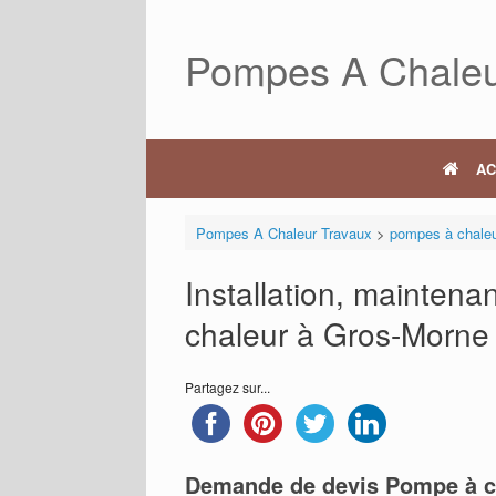
Skip
to
Pompes A Chaleu
content
AC
Pompes A Chaleur Travaux
>
pompes à chale
Installation, mainten
chaleur à Gros-Morne
Partagez sur...
Demande de devis Pompe à c