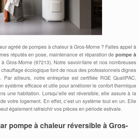
ateur agréé de pompes à chaleur à Gros-Morne ? Faites appel à
es réputés en pose, maintenance et réparation de
pompe à
 à Gros-Morne (97213). Notre savoir-faire et nos nombreuses
t chauffage écologique font de nous des professionnels dignes
. Par ailleurs, notre entreprise est certifiée RGE QualiPAC,
système efficace et utile pour améliorer le confort thermique
s une habitation. Lorsqu’elle est réversible, elle assure à la
 de votre logement. En effet, c’est un système tout en un. Elle
peut également rafraichir vos pièces en période estivale.
ar pompe à chaleur réversible à Gros-