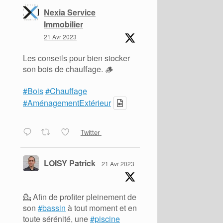
Nexia Service
Immobilier
21 Avr 2023
Les conseils pour bien stocker
son bois de chauffage. 🪵
#Bois
#Chauffage
#AménagementExtérieur
Twitter
LOISY Patrick
21 Avr 2023
💁 Afin de profiter pleinement de
son
#bassin
à tout moment et en
toute sérénité, une
#piscine