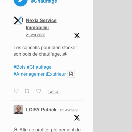
#Chauffage
Nexia Service
Immobilier
21 Avr 2023
Les conseils pour bien stocker
son bois de chauffage. 🪵
#Bois
#Chauffage
#AménagementExtérieur
Twitter
LOISY Patrick
21 Avr 2023
💁 Afin de profiter pleinement de