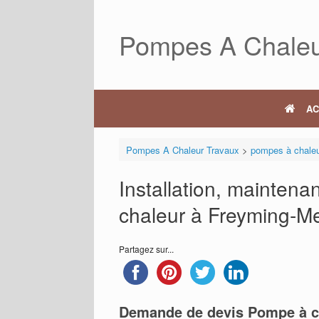
Skip
to
Pompes A Chaleu
content
AC
Pompes A Chaleur Travaux
>
pompes à chale
Installation, mainten
chaleur à Freyming-M
Partagez sur...
Demande de devis Pompe à c