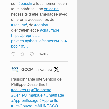
son
#bassin
à tout moment et en
toute sérénité, une
#piscine
nécessite d’être aménagée avec
différents accessoires de
#sécurité
, de
#confort
,
d’entretien et de
#chauffage
.
https://proprietes-
privees.apibots.io/contents/65847?
bot=103...
Twitter
GCCP
21 Avr 2023
Passionnante intervention de
Philippe Dessertine !
#couvreurs
#Plomberie
#GénieClimatique
#Chauffage
#Apprentissage
#Apprentis
#LesCouvreursàlUNESCO