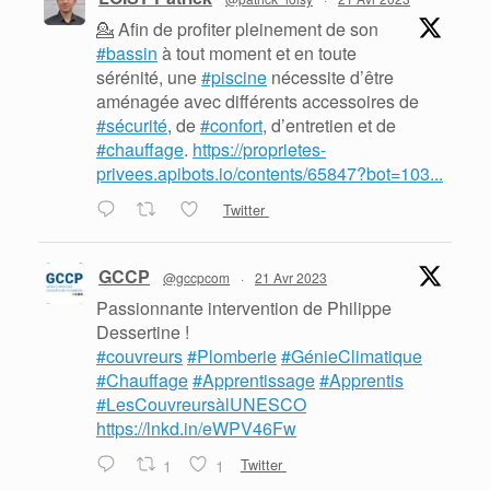
💁 Afin de profiter pleinement de son
#bassin
à tout moment et en toute
sérénité, une
#piscine
nécessite d’être
aménagée avec différents accessoires de
#sécurité
, de
#confort
, d’entretien et de
#chauffage
.
https://proprietes-
privees.apibots.io/contents/65847?bot=103...
Twitter
GCCP
@gccpcom
·
21 Avr 2023
Passionnante intervention de Philippe
Dessertine !
#couvreurs
#Plomberie
#GénieClimatique
#Chauffage
#Apprentissage
#Apprentis
#LesCouvreursàlUNESCO
https://lnkd.in/eWPV46Fw
1
1
Twitter