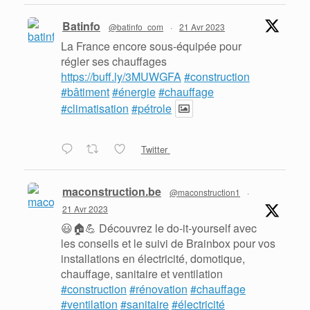
Batinfo
@batinfo_com
·
21 Avr 2023
La France encore sous-équipée pour
régler ses chauffages
https://buff.ly/3MUWGFA
#construction
#bâtiment
#énergie
#chauffage
#climatisation
#pétrole
Twitter
maconstruction.be
@maconstruction1
·
21 Avr 2023
😃🏠💪 Découvrez le do-it-yourself avec
les conseils et le suivi de Brainbox pour vos
installations en électricité, domotique,
chauffage, sanitaire et ventilation
#construction
#rénovation
#chauffage
#ventilation
#sanitaire
#électricité