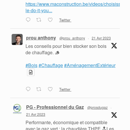
https://www.maconstruction.be/videos/choisissez-
le-do-it-you...
Twitter
prou anthony
@prou_anthony
·
21 Avr 2023
Les conseils pour bien stocker son bois
de chauffage. 🪵
#Bois
#Chauffage
#AménagementExtérieur
Twitter
PG - Professionnel du Gaz
@prosdugaz
·
21 Avr 2023
Performante, économique et compatible
avec le gaz vert : la chaudière THPE 🔝Les