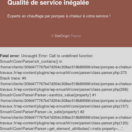
Qualité de service inégalée
Experts en chauffage par pompes à chaleur à votre service !
A
SiteOrigin
Theme
Fatal error
: Uncaught Error: Call to undefined function
Smush\Core\Parser\str_contains() in
/home/clients/309d477767b47d354c308ac518b89566/sites/pompes-a-chaleur-
travaux.fr/wp-content/plugins/wp-smushit/core/parser/class-parser.php:373
Stack trace: #0
/home/clients/309d477767b47d354c308ac518b89566/sites/pompes-a-chaleur-
travaux.fr/wp-content/plugins/wp-smushit/core/parser/class-parser.php(358):
Smush\Core\Parser\Parser->sanitize_value('property') #1
/home/clients/309d477767b47d354c308ac518b89566/sites/pompes-a-chaleur-
travaux.fr/wp-content/plugins/wp-smushit/core/parser/class-parser.php(157):
Smush\Core\Parser\Parser->is_safe('property') #2
/home/clients/309d477767b47d354c308ac518b89566/sites/pompes-a-chaleur-
travaux.fr/wp-content/plugins/wp-smushit/core/parser/class-parser.php(120):
Smush\Core\Parser\Parser->get_element_attributes('<meta property=...',