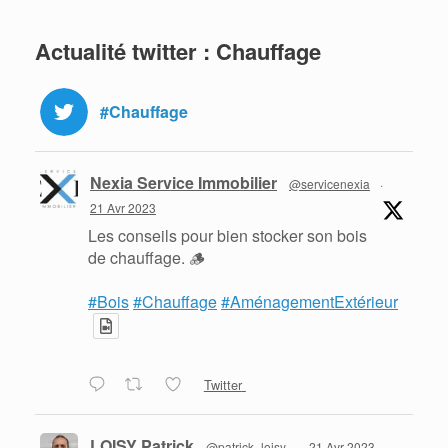
Actualité twitter : Chauffage
#Chauffage
Nexia Service Immobilier
@servicenexia
·
21 Avr 2023
Les conseils pour bien stocker son bois
de chauffage. 🪵
#Bois
#Chauffage
#AménagementExtérieur
Twitter
LOISY Patrick
@patrick_loisy
·
21 Avr 2023