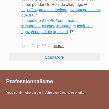
offres pendant le Mois du chauffage ➡️
https://lesprofessionnelsdugaz.com/particulier/mois
du-chauf...
#chaudière
#THPE
#performance
#économie
#confort
#chauffage
#solution
#gaz
#compatible
#gazvert
3
4
Twitter
Load More
Professionnalisme
Vous servir, notre passion. Votre bien être, notre priorité !