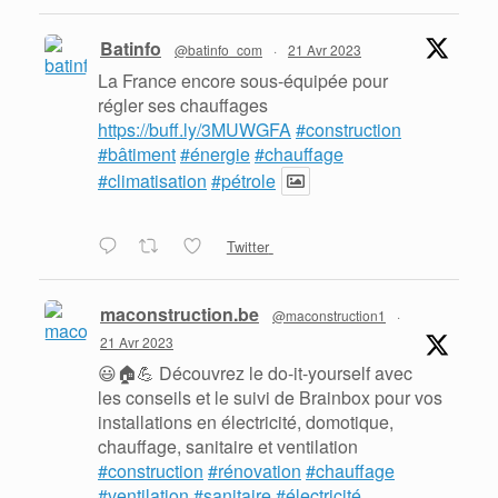
Batinfo
@batinfo_com
·
21 Avr 2023
La France encore sous-équipée pour
régler ses chauffages
https://buff.ly/3MUWGFA
#construction
#bâtiment
#énergie
#chauffage
#climatisation
#pétrole
Twitter
maconstruction.be
@maconstruction1
·
21 Avr 2023
😃🏠💪 Découvrez le do-it-yourself avec
les conseils et le suivi de Brainbox pour vos
installations en électricité, domotique,
chauffage, sanitaire et ventilation
#construction
#rénovation
#chauffage
#ventilation
#sanitaire
#électricité