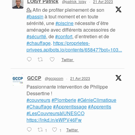
LOISY Patrick
@patrick_loisy
·
21 Avr 2023
💁 Afin de profiter pleinement de son
#bassin
à tout moment et en toute
sérénité, une
#piscine
nécessite d’être
aménagée avec différents accessoires de
#sécurité
, de
#confort
, d’entretien et de
#chauffage
.
https://proprietes-
privees.apibots.io/contents/65847?bot=103...
Twitter
GCCP
@gccpcom
·
21 Avr 2023
Passionnante intervention de Philippe
Dessertine !
#couvreurs
#Plomberie
#GénieClimatique
#Chauffage
#Apprentissage
#Apprentis
#LesCouvreursàlUNESCO
https://lnkd.in/eWPV46Fw
1
1
Twitter