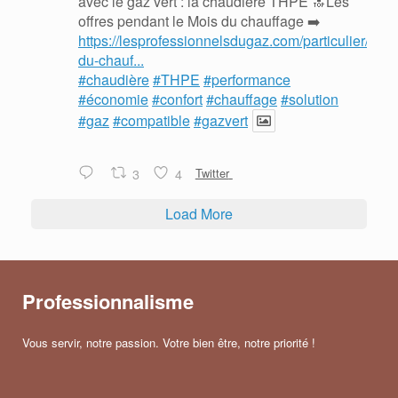
avec le gaz vert : la chaudière THPE 🔝Les
offres pendant le Mois du chauffage ➡️
https://lesprofessionnelsdugaz.com/particulier/mois
du-chauf...
#chaudière
#THPE
#performance
#économie
#confort
#chauffage
#solution
#gaz
#compatible
#gazvert
3
4
Twitter
Load More
Professionnalisme
Vous servir, notre passion. Votre bien être, notre priorité !