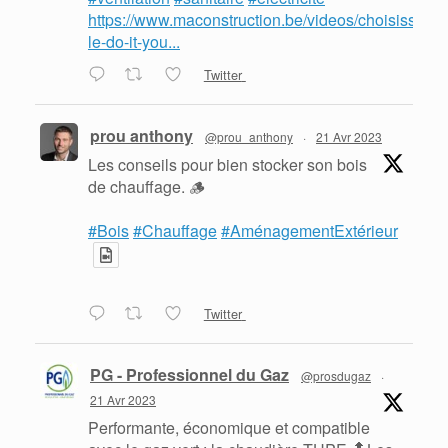
https://www.maconstruction.be/videos/choisissez-
le-do-it-you...
Twitter
prou anthony
@prou_anthony
·
21 Avr 2023
Les conseils pour bien stocker son bois
de chauffage. 🪵
#Bois
#Chauffage
#AménagementExtérieur
Twitter
PG - Professionnel du Gaz
@prosdugaz
·
21 Avr 2023
Performante, économique et compatible