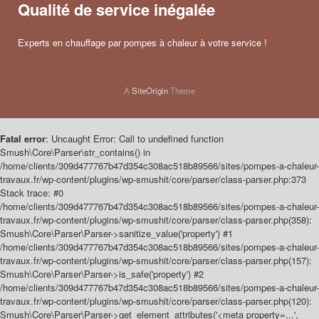
Qualité de service inégalée
Experts en chauffage par pompes à chaleur à votre service !
A
SiteOrigin
Theme
Fatal error
: Uncaught Error: Call to undefined function
Smush\Core\Parser\str_contains() in
/home/clients/309d477767b47d354c308ac518b89566/sites/pompes-a-chaleur-
travaux.fr/wp-content/plugins/wp-smushit/core/parser/class-parser.php:373
Stack trace: #0
/home/clients/309d477767b47d354c308ac518b89566/sites/pompes-a-chaleur-
travaux.fr/wp-content/plugins/wp-smushit/core/parser/class-parser.php(358):
Smush\Core\Parser\Parser->sanitize_value('property') #1
/home/clients/309d477767b47d354c308ac518b89566/sites/pompes-a-chaleur-
travaux.fr/wp-content/plugins/wp-smushit/core/parser/class-parser.php(157):
Smush\Core\Parser\Parser->is_safe('property') #2
/home/clients/309d477767b47d354c308ac518b89566/sites/pompes-a-chaleur-
travaux.fr/wp-content/plugins/wp-smushit/core/parser/class-parser.php(120):
Smush\Core\Parser\Parser->get_element_attributes('<meta property=...',