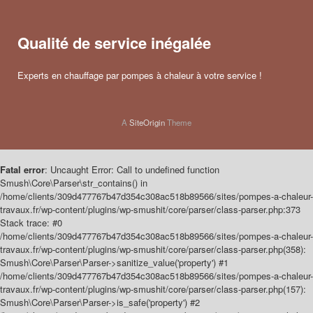
Qualité de service inégalée
Experts en chauffage par pompes à chaleur à votre service !
A
SiteOrigin
Theme
Fatal error
: Uncaught Error: Call to undefined function
Smush\Core\Parser\str_contains() in
/home/clients/309d477767b47d354c308ac518b89566/sites/pompes-a-chaleur-
travaux.fr/wp-content/plugins/wp-smushit/core/parser/class-parser.php:373
Stack trace: #0
/home/clients/309d477767b47d354c308ac518b89566/sites/pompes-a-chaleur-
travaux.fr/wp-content/plugins/wp-smushit/core/parser/class-parser.php(358):
Smush\Core\Parser\Parser->sanitize_value('property') #1
/home/clients/309d477767b47d354c308ac518b89566/sites/pompes-a-chaleur-
travaux.fr/wp-content/plugins/wp-smushit/core/parser/class-parser.php(157):
Smush\Core\Parser\Parser->is_safe('property') #2