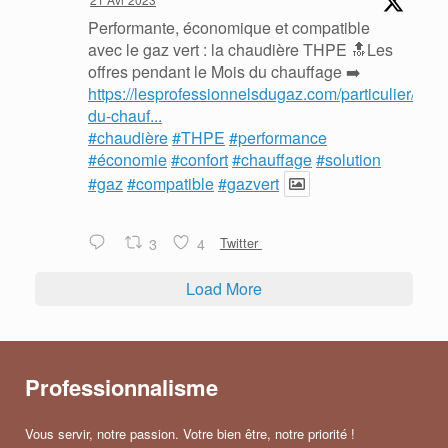
Performante, économique et compatible
avec le gaz vert : la chaudière THPE 🔝Les
offres pendant le Mois du chauffage ➡️
https://lesprofessionnelsdugaz.com/particulier/mois
du-chauf...
#chaudière
#THPE
#performance
#économie
#confort
#chauffage
#solution
#gaz
#compatible
#gazvert
3
4
Twitter
Load More
Professionnalisme
Vous servir, notre passion. Votre bien être, notre priorité !