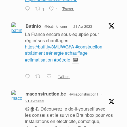
1
1
Twitter
Batinfo
@batinfo_com
·
21 Avr 2023
La France encore sous-équipée pour
régler ses chauffages
https://buff.ly/3MUWGFA
#construction
#bâtiment
#énergie
#chauffage
#climatisation
#pétrole
Twitter
maconstruction.be
@maconstruction1
·
21 Avr 2023
😃🏠💪 Découvrez le do-it-yourself avec
les conseils et le suivi de Brainbox pour vos
installations en électricité, domotique,