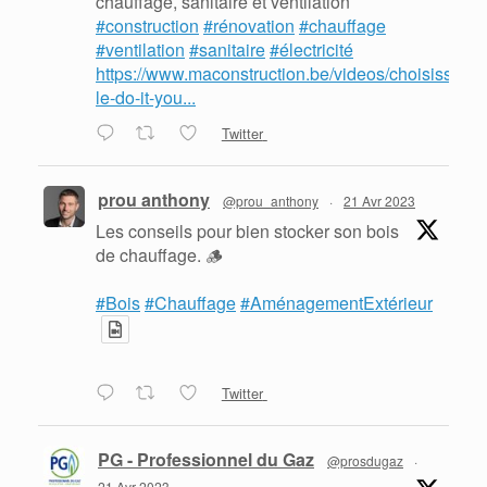
chauffage, sanitaire et ventilation
#construction
#rénovation
#chauffage
#ventilation
#sanitaire
#électricité
https://www.maconstruction.be/videos/choisissez-
le-do-it-you...
Twitter
prou anthony
@prou_anthony
·
21 Avr 2023
Les conseils pour bien stocker son bois
de chauffage. 🪵
#Bois
#Chauffage
#AménagementExtérieur
Twitter
PG - Professionnel du Gaz
@prosdugaz
·
21 Avr 2023