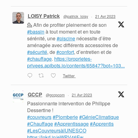
LOISY Patrick
@patrick_loisy
·
21 Avr 2023
💁 Afin de profiter pleinement de son
#bassin
à tout moment et en toute
sérénité, une
#piscine
nécessite d’être
aménagée avec différents accessoires de
#sécurité
, de
#confort
, d’entretien et de
#chauffage
.
https://proprietes-
privees.apibots.io/contents/65847?bot=103...
Twitter
GCCP
@gccpcom
·
21 Avr 2023
Passionnante intervention de Philippe
Dessertine !
#couvreurs
#Plomberie
#GénieClimatique
#Chauffage
#Apprentissage
#Apprentis
#LesCouvreursàlUNESCO
https://lnkd.in/eWPV46Fw