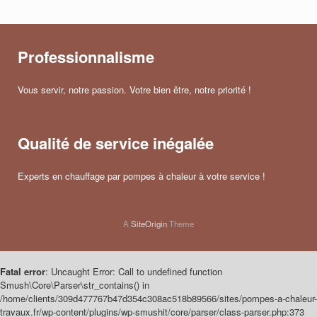
Professionnalisme
Vous servir, notre passion. Votre bien être, notre priorité !
Qualité de service inégalée
Experts en chauffage par pompes à chaleur à votre service !
A
SiteOrigin
Theme
Fatal error
: Uncaught Error: Call to undefined function
Smush\Core\Parser\str_contains() in
/home/clients/309d477767b47d354c308ac518b89566/sites/pompes-a-chaleur-
travaux.fr/wp-content/plugins/wp-smushit/core/parser/class-parser.php:373