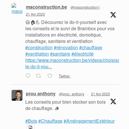
maconstruction.be
@maconstruction1
·
21 Avr 2023
😃🏠💪 Découvrez le do-it-yourself avec
les conseils et le suivi de Brainbox pour vos
installations en électricité, domotique,
chauffage, sanitaire et ventilation
#construction
#rénovation
#chauffage
#ventilation
#sanitaire
#électricité
https://www.maconstruction.be/videos/choisissez-
le-do-it-you...
Twitter
prou anthony
@prou_anthony
·
21 Avr 2023
Les conseils pour bien stocker son bois
de chauffage. 🪵
#Bois
#Chauffage
#AménagementExtérieur