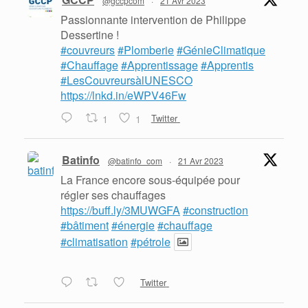
@gccpcom
·
21 Avr 2023
Passionnante intervention de Philippe
Dessertine !
#couvreurs
#Plomberie
#GénieClimatique
#Chauffage
#Apprentissage
#Apprentis
#LesCouvreursàlUNESCO
https://lnkd.in/eWPV46Fw
1
1
Twitter
Batinfo
@batinfo_com
·
21 Avr 2023
La France encore sous-équipée pour
régler ses chauffages
https://buff.ly/3MUWGFA
#construction
#bâtiment
#énergie
#chauffage
#climatisation
#pétrole
Twitter