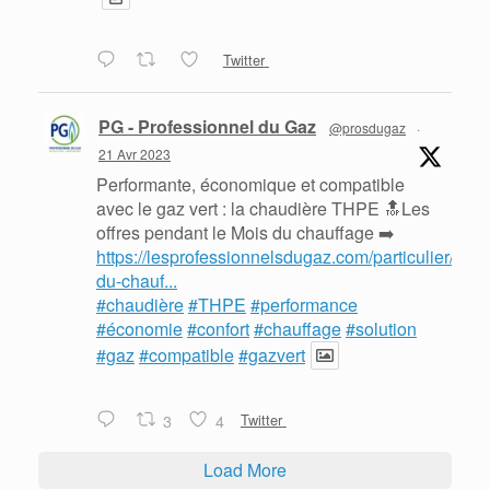
Twitter
PG - Professionnel du Gaz
@prosdugaz
·
21 Avr 2023
Performante, économique et compatible
avec le gaz vert : la chaudière THPE 🔝Les
offres pendant le Mois du chauffage ➡️
https://lesprofessionnelsdugaz.com/particulier/mois
du-chauf...
#chaudière
#THPE
#performance
#économie
#confort
#chauffage
#solution
#gaz
#compatible
#gazvert
3
4
Twitter
Load More