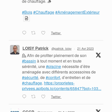
de chauffage. 🪵
#Bois
#Chauffage
#AménagementExtérieur
Twitter
LOISY Patrick
@patrick_loisy
·
21 Avr 2023
💁 Afin de profiter pleinement de son
#bassin
à tout moment et en toute
sérénité, une
#piscine
nécessite d’être
aménagée avec différents accessoires de
#sécurité
, de
#confort
, d’entretien et de
#chauffage
.
https://proprietes-
privees.apibots.io/contents/65847?bot=103...
Twitter
GCCP