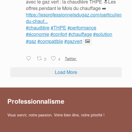
avec le gaz vert : la chaudière THPE 🔝Les
offres pendant le Mois du chauffage ➡️
https://lesprofessionnelsdugaz.com/particulier/mois
du-chauf...
#chaudière
#THPE
#performance
#économie
#confort
#chauffage
#solution
#gaz
#compatible
#gazvert
3
4
Twitter
Load More
Professionnalisme
Vous servir, notre passion. Votre bien être, notre priorité !