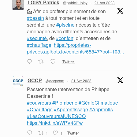
LOISY Patrick
@patrick_loisy
·
21 Avr 2023
💁 Afin de profiter pleinement de son
#bassin
à tout moment et en toute
sérénité, une
#piscine
nécessite d’être
aménagée avec différents accessoires de
#sécurité
, de
#confort
, d’entretien et de
#chauffage
.
https://proprietes-
privees.apibots.io/contents/65847?bot=103...
Twitter
GCCP
@gccpcom
·
21 Avr 2023
Passionnante intervention de Philippe
Dessertine !
#couvreurs
#Plomberie
#GénieClimatique
#Chauffage
#Apprentissage
#Apprentis
#LesCouvreursàlUNESCO
https://lnkd.in/eWPV46Fw
1
1
Twitter