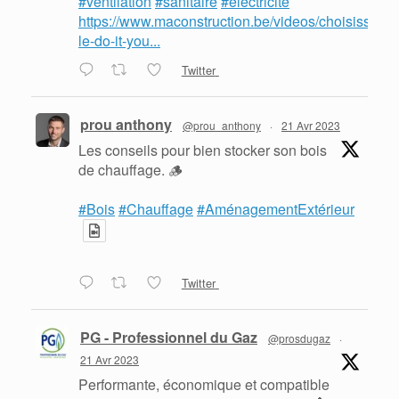
#ventilation
#sanitaire
#électricité
https://www.maconstruction.be/videos/choisissez-
le-do-it-you...
Twitter
prou anthony
@prou_anthony
·
21 Avr 2023
Les conseils pour bien stocker son bois
de chauffage. 🪵
#Bois
#Chauffage
#AménagementExtérieur
Twitter
PG - Professionnel du Gaz
@prosdugaz
·
21 Avr 2023
Performante, économique et compatible