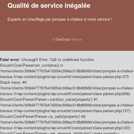
Qualité de service inégalée
Experts en chauffage par pompes à chaleur à votre service !
A
SiteOrigin
Theme
Fatal error
: Uncaught Error: Call to undefined function
Smush\Core\Parser\str_contains() in
/home/clients/309d477767b47d354c308ac518b89566/sites/pompes-a-chaleur-
travaux.fr/wp-content/plugins/wp-smushit/core/parser/class-parser.php:373
Stack trace: #0
/home/clients/309d477767b47d354c308ac518b89566/sites/pompes-a-chaleur-
travaux.fr/wp-content/plugins/wp-smushit/core/parser/class-parser.php(358):
Smush\Core\Parser\Parser->sanitize_value('property') #1
/home/clients/309d477767b47d354c308ac518b89566/sites/pompes-a-chaleur-
travaux.fr/wp-content/plugins/wp-smushit/core/parser/class-parser.php(157):
Smush\Core\Parser\Parser->is_safe('property') #2
/home/clients/309d477767b47d354c308ac518b89566/sites/pompes-a-chaleur-
travaux.fr/wp-content/plugins/wp-smushit/core/parser/class-parser.php(120):
Smush\Core\Parser\Parser->get_element_attributes('<meta property=...',