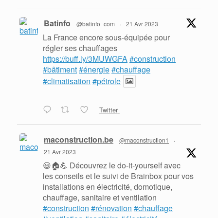
Batinfo
@batinfo_com
·
21 Avr 2023
La France encore sous-équipée pour
régler ses chauffages
https://buff.ly/3MUWGFA
#construction
#bâtiment
#énergie
#chauffage
#climatisation
#pétrole
Twitter
maconstruction.be
@maconstruction1
·
21 Avr 2023
😃🏠💪 Découvrez le do-it-yourself avec
les conseils et le suivi de Brainbox pour vos
installations en électricité, domotique,
chauffage, sanitaire et ventilation
#construction
#rénovation
#chauffage