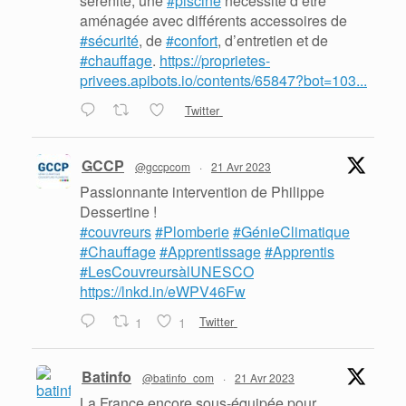
sérénité, une
#piscine
nécessite d’être
aménagée avec différents accessoires de
#sécurité
, de
#confort
, d’entretien et de
#chauffage
.
https://proprietes-
privees.apibots.io/contents/65847?bot=103...
Twitter
GCCP
@gccpcom
·
21 Avr 2023
Passionnante intervention de Philippe
Dessertine !
#couvreurs
#Plomberie
#GénieClimatique
#Chauffage
#Apprentissage
#Apprentis
#LesCouvreursàlUNESCO
https://lnkd.in/eWPV46Fw
1
1
Twitter
Batinfo
@batinfo_com
·
21 Avr 2023
La France encore sous-équipée pour