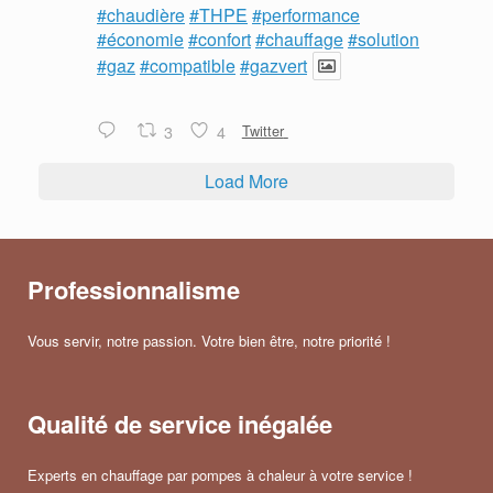
#chaudière
#THPE
#performance
#économie
#confort
#chauffage
#solution
#gaz
#compatible
#gazvert
3
4
Twitter
Load More
Professionnalisme
Vous servir, notre passion. Votre bien être, notre priorité !
Qualité de service inégalée
Experts en chauffage par pompes à chaleur à votre service !