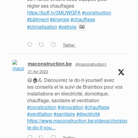
régler ses chauffages
https://buff.ly/3MUWGFA
#construction
#bâtiment
#énergie
#chauffage
#climatisation
#pétrole
Twitter
maconstruction.be
@maconstruction1
·
21 Avr 2023
😃🏠💪 Découvrez le do-it-yourself avec
les conseils et le suivi de Brainbox pour vos
installations en électricité, domotique,
chauffage, sanitaire et ventilation
#construction
#rénovation
#chauffage
#ventilation
#sanitaire
#électricité
https://www.maconstruction.be/videos/choisissez-
le-do-it-you...
Twitter