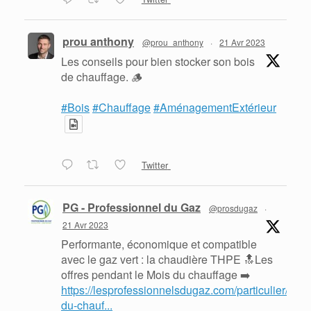
prou anthony
@prou_anthony
·
21 Avr 2023
Les conseils pour bien stocker son bois
de chauffage. 🪵
#Bois
#Chauffage
#AménagementExtérieur
Twitter
PG - Professionnel du Gaz
@prosdugaz
·
21 Avr 2023
Performante, économique et compatible
avec le gaz vert : la chaudière THPE 🔝Les
offres pendant le Mois du chauffage ➡️
https://lesprofessionnelsdugaz.com/particulier/mois
du-chauf...