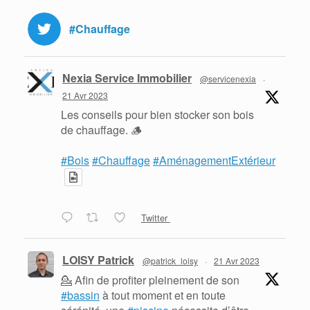
#Chauffage
Nexia Service Immobilier
@servicenexia
·
21 Avr 2023
Les conseils pour bien stocker son bois
de chauffage. 🪵
#Bois
#Chauffage
#AménagementExtérieur
Twitter
LOISY Patrick
@patrick_loisy
·
21 Avr 2023
💁 Afin de profiter pleinement de son
#bassin
à tout moment et en toute