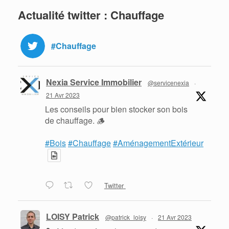
Actualité twitter : Chauffage
#Chauffage
Nexia Service Immobilier
@servicenexia
·
21 Avr 2023
Les conseils pour bien stocker son bois
de chauffage. 🪵
#Bois
#Chauffage
#AménagementExtérieur
Twitter
LOISY Patrick
@patrick_loisy
·
21 Avr 2023