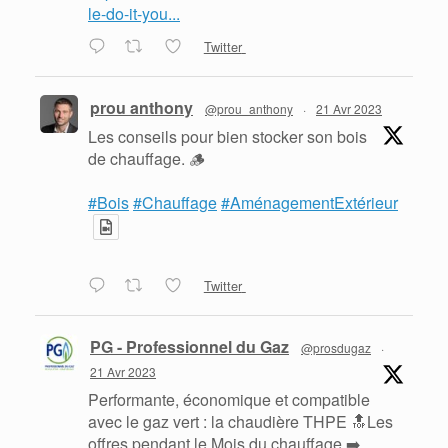
le-do-it-you...
Twitter
prou anthony
@prou_anthony
·
21 Avr 2023
Les conseils pour bien stocker son bois
de chauffage. 🪵
#Bois
#Chauffage
#AménagementExtérieur
Twitter
PG - Professionnel du Gaz
@prosdugaz
·
21 Avr 2023
Performante, économique et compatible
avec le gaz vert : la chaudière THPE 🔝Les
offres pendant le Mois du chauffage ➡️