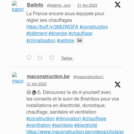
Batinfo
@batinfo_com
·
21 Avr 2023
La France encore sous-équipée pour
régler ses chauffages
https://buff.ly/3MUWGFA
#construction
#bâtiment
#énergie
#chauffage
#climatisation
#pétrole
Twitter
maconstruction.be
@maconstruction1
·
21 Avr 2023
😃🏠💪 Découvrez le do-it-yourself avec
les conseils et le suivi de Brainbox pour vos
installations en électricité, domotique,
chauffage, sanitaire et ventilation
#construction
#rénovation
#chauffage
#ventilation
#sanitaire
#électricité
https://www.maconstruction.be/videos/choisissez-