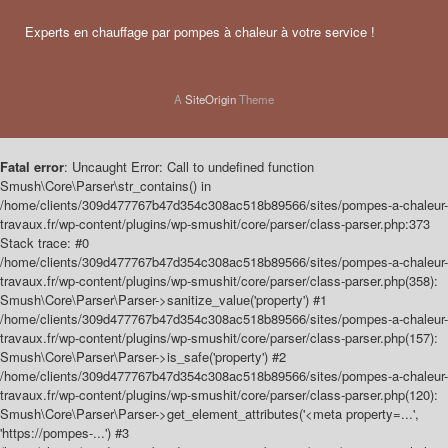
Experts en chauffage par pompes à chaleur à votre service !
A
SiteOrigin
Theme
Fatal error
: Uncaught Error: Call to undefined function
Smush\Core\Parser\str_contains() in
/home/clients/309d477767b47d354c308ac518b89566/sites/pompes-a-chaleur-
travaux.fr/wp-content/plugins/wp-smushit/core/parser/class-parser.php:373
Stack trace: #0
/home/clients/309d477767b47d354c308ac518b89566/sites/pompes-a-chaleur-
travaux.fr/wp-content/plugins/wp-smushit/core/parser/class-parser.php(358):
Smush\Core\Parser\Parser->sanitize_value('property') #1
/home/clients/309d477767b47d354c308ac518b89566/sites/pompes-a-chaleur-
travaux.fr/wp-content/plugins/wp-smushit/core/parser/class-parser.php(157):
Smush\Core\Parser\Parser->is_safe('property') #2
/home/clients/309d477767b47d354c308ac518b89566/sites/pompes-a-chaleur-
travaux.fr/wp-content/plugins/wp-smushit/core/parser/class-parser.php(120):
Smush\Core\Parser\Parser->get_element_attributes('<meta property=...',
'https://pompes-...') #3