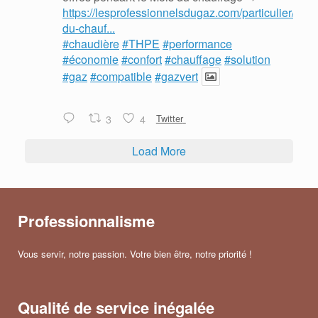
https://lesprofessionnelsdugaz.com/particulier/mois
du-chauf...
#chaudière
#THPE
#performance
#économie
#confort
#chauffage
#solution
#gaz
#compatible
#gazvert
3
4
Twitter
Load More
Professionnalisme
Vous servir, notre passion. Votre bien être, notre priorité !
Qualité de service inégalée