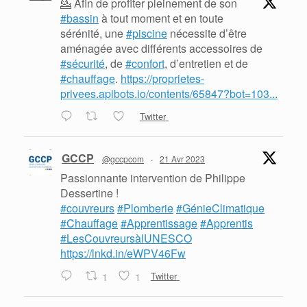
💁 Afin de profiter pleinement de son
#bassin
à tout moment et en toute
sérénité, une
#piscine
nécessite d’être
aménagée avec différents accessoires de
#sécurité
, de
#confort
, d’entretien et de
#chauffage
.
https://proprietes-
privees.apibots.io/contents/65847?bot=103...
Twitter
GCCP
@gccpcom
·
21 Avr 2023
Passionnante intervention de Philippe
Dessertine !
#couvreurs
#Plomberie
#GénieClimatique
#Chauffage
#Apprentissage
#Apprentis
#LesCouvreursàlUNESCO
https://lnkd.in/eWPV46Fw
1
1
Twitter