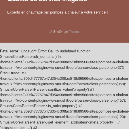
Experts en chauffage par pompes à chaleur à votre service !
A
SiteOrigin
Theme
Fatal error
: Uncaught Error: Call to undefined function
Smush\Core\Parser\str_contains() in
/home/clients/309d477767b47d354c308ac518b89566/sites/pompes-a-chaleur-
travaux.fr/wp-content/plugins/wp-smushit/core/parser/class-parser.php:373
Stack trace: #0
/home/clients/309d477767b47d354c308ac518b89566/sites/pompes-a-chaleur-
travaux.fr/wp-content/plugins/wp-smushit/core/parser/class-parser.php(358):
Smush\Core\Parser\Parser->sanitize_value('property') #1
/home/clients/309d477767b47d354c308ac518b89566/sites/pompes-a-chaleur-
travaux.fr/wp-content/plugins/wp-smushit/core/parser/class-parser.php(157):
Smush\Core\Parser\Parser->is_safe('property') #2
/home/clients/309d477767b47d354c308ac518b89566/sites/pompes-a-chaleur-
travaux.fr/wp-content/plugins/wp-smushit/core/parser/class-parser.php(120):
Smush\Core\Parser\Parser->get_element_attributes('<meta property=...',
'https://pompes-...') #3