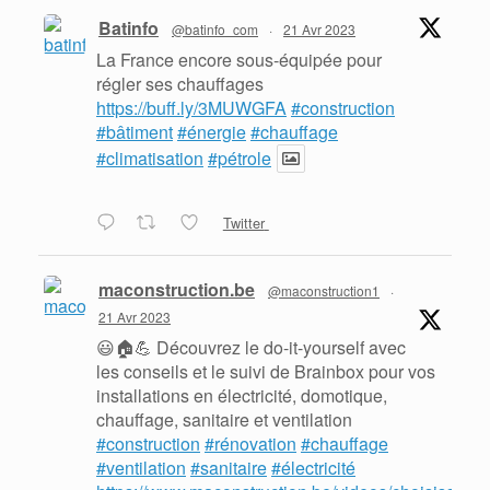
Batinfo
@batinfo_com
·
21 Avr 2023
La France encore sous-équipée pour
régler ses chauffages
https://buff.ly/3MUWGFA
#construction
#bâtiment
#énergie
#chauffage
#climatisation
#pétrole
Twitter
maconstruction.be
@maconstruction1
·
21 Avr 2023
😃🏠💪 Découvrez le do-it-yourself avec
les conseils et le suivi de Brainbox pour vos
installations en électricité, domotique,
chauffage, sanitaire et ventilation
#construction
#rénovation
#chauffage
#ventilation
#sanitaire
#électricité