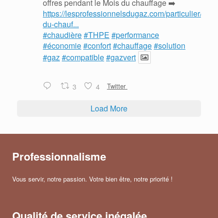
offres pendant le Mois du chauffage ➡️
https://lesprofessionnelsdugaz.com/particulier/mois
du-chauf...
#chaudière
#THPE
#performance
#économie
#confort
#chauffage
#solution
#gaz
#compatible
#gazvert
3
4
Twitter
Load More
Professionnalisme
Vous servir, notre passion. Votre bien être, notre priorité !
Qualité de service inégalée