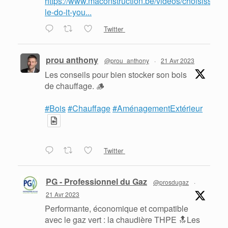
https://www.maconstruction.be/videos/choisissez-
le-do-it-you...
Twitter
prou anthony
@prou_anthony
·
21 Avr 2023
Les conseils pour bien stocker son bois
de chauffage. 🪵
#Bois
#Chauffage
#AménagementExtérieur
Twitter
PG - Professionnel du Gaz
@prosdugaz
·
21 Avr 2023
Performante, économique et compatible
avec le gaz vert : la chaudière THPE 🔝Les