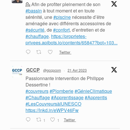
💁 Afin de profiter pleinement de son
#bassin
à tout moment et en toute
sérénité, une
#piscine
nécessite d’être
aménagée avec différents accessoires de
#sécurité
, de
#confort
, d’entretien et de
#chauffage
.
https://proprietes-
privees.apibots.io/contents/65847?bot=103...
Twitter
GCCP
@gccpcom
·
21 Avr 2023
Passionnante intervention de Philippe
Dessertine !
#couvreurs
#Plomberie
#GénieClimatique
#Chauffage
#Apprentissage
#Apprentis
#LesCouvreursàlUNESCO
https://lnkd.in/eWPV46Fw
1
1
Twitter