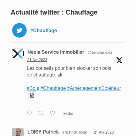
Actualité twitter : Chauffage
#Chauffage
Nexia Service Immobilier
@servicenexia
·
21 Avr 2023
Les conseils pour bien stocker son bois
de chauffage. 🪵
#Bois
#Chauffage
#AménagementExtérieur
Twitter
LOISY Patrick
@patrick_loisy
·
21 Avr 2023