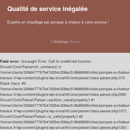
Qualité de service inégalée
Experts en chauffage par pompes à chaleur à votre service !
A
SiteOrigin
Theme
Fatal error
: Uncaught Error: Call to undefined function
Smush\Core\Parser\str_contains() in
/home/clients/309d477767b47d354c308ac518b89566/sites/pompes-a-chaleur-
travaux.fr/wp-content/plugins/wp-smushit/core/parser/class-parser.php:373
Stack trace: #0
/home/clients/309d477767b47d354c308ac518b89566/sites/pompes-a-chaleur-
travaux.fr/wp-content/plugins/wp-smushit/core/parser/class-parser.php(358):
Smush\Core\Parser\Parser->sanitize_value('property') #1
/home/clients/309d477767b47d354c308ac518b89566/sites/pompes-a-chaleur-
travaux.fr/wp-content/plugins/wp-smushit/core/parser/class-parser.php(157):
Smush\Core\Parser\Parser->is_safe('property') #2
/home/clients/309d477767b47d354c308ac518b89566/sites/pompes-a-chaleur-
travaux.fr/wp-content/plugins/wp-smushit/core/parser/class-parser.php(120):