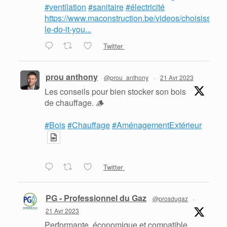
#ventilation
#sanitaire
#électricité
https://www.maconstruction.be/videos/choisissez-
le-do-it-you...
Twitter
prou anthony
@prou_anthony
·
21 Avr 2023
Les conseils pour bien stocker son bois
de chauffage. 🪵
#Bois
#Chauffage
#AménagementExtérieur
Twitter
PG - Professionnel du Gaz
@prosdugaz
·
21 Avr 2023
Performante, économique et compatible