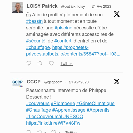
LOISY Patrick
@patrick_loisy
·
21 Avr 2023
💁 Afin de profiter pleinement de son
#bassin
à tout moment et en toute
sérénité, une
#piscine
nécessite d’être
aménagée avec différents accessoires de
#sécurité
, de
#confort
, d’entretien et de
#chauffage
.
https://proprietes-
privees.apibots.io/contents/65847?bot=103...
Twitter
GCCP
@gccpcom
·
21 Avr 2023
Passionnante intervention de Philippe
Dessertine !
#couvreurs
#Plomberie
#GénieClimatique
#Chauffage
#Apprentissage
#Apprentis
#LesCouvreursàlUNESCO
https://lnkd.in/eWPV46Fw
1
1
Twitter