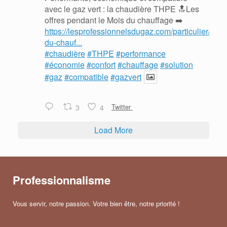
avec le gaz vert : la chaudière THPE 🔝Les
offres pendant le Mois du chauffage ➡️
https://lesprofessionnelsdugaz.com/particulier/mois
du-chauf...
#chaudière
#THPE
#performance
#économie
#confort
#chauffage
#solution
#gaz
#compatible
#gazvert
3
4
Twitter
Load More
Professionnalisme
Vous servir, notre passion. Votre bien être, notre priorité !