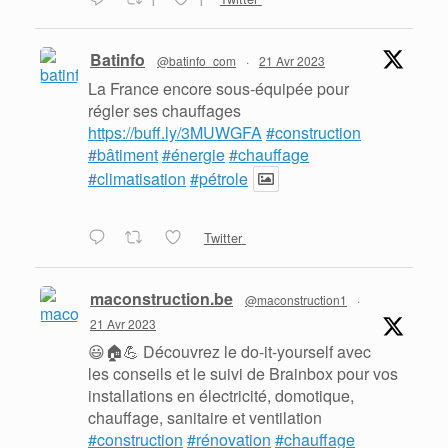
Batinfo
@batinfo_com
·
21 Avr 2023
La France encore sous-équipée pour
régler ses chauffages
https://buff.ly/3MUWGFA
#construction
#bâtiment
#énergie
#chauffage
#climatisation
#pétrole
Twitter
maconstruction.be
@maconstruction1
·
21 Avr 2023
😃🏠💪 Découvrez le do-it-yourself avec
les conseils et le suivi de Brainbox pour vos
installations en électricité, domotique,
chauffage, sanitaire et ventilation
#construction
#rénovation
#chauffage