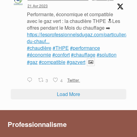
21 Avr 2023
Performante, économique et compatible
avec le gaz vert : la chaudière THPE 🔝Les
offres pendant le Mois du chauffage ➡️
https://lesprofessionnelsdugaz.com/particulier/mois
du-chauf...
#chaudière
#THPE
#performance
#économie
#confort
#chauffage
#solution
#gaz
#compatible
#gazvert
3
4
Twitter
Load More
Professionnalisme