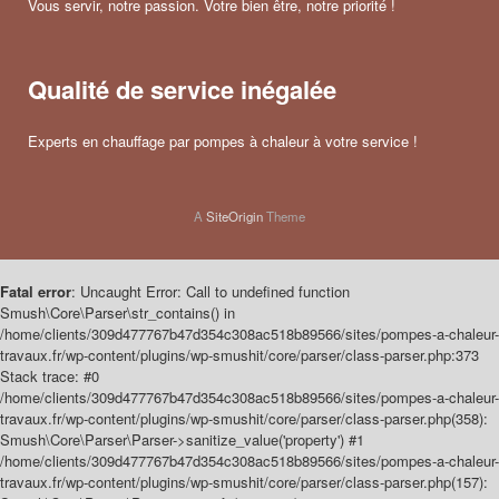
Vous servir, notre passion. Votre bien être, notre priorité !
Qualité de service inégalée
Experts en chauffage par pompes à chaleur à votre service !
A
SiteOrigin
Theme
Fatal error
: Uncaught Error: Call to undefined function
Smush\Core\Parser\str_contains() in
/home/clients/309d477767b47d354c308ac518b89566/sites/pompes-a-chaleur-
travaux.fr/wp-content/plugins/wp-smushit/core/parser/class-parser.php:373
Stack trace: #0
/home/clients/309d477767b47d354c308ac518b89566/sites/pompes-a-chaleur-
travaux.fr/wp-content/plugins/wp-smushit/core/parser/class-parser.php(358):
Smush\Core\Parser\Parser->sanitize_value('property') #1
/home/clients/309d477767b47d354c308ac518b89566/sites/pompes-a-chaleur-
travaux.fr/wp-content/plugins/wp-smushit/core/parser/class-parser.php(157):