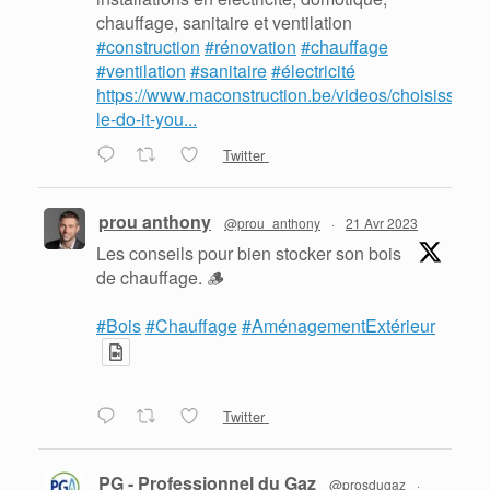
chauffage, sanitaire et ventilation
#construction
#rénovation
#chauffage
#ventilation
#sanitaire
#électricité
https://www.maconstruction.be/videos/choisissez-
le-do-it-you...
Twitter
prou anthony
@prou_anthony
·
21 Avr 2023
Les conseils pour bien stocker son bois
de chauffage. 🪵
#Bois
#Chauffage
#AménagementExtérieur
Twitter
PG - Professionnel du Gaz
@prosdugaz
·