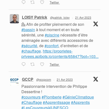
Twitter
LOISY Patrick
@patrick_loisy
·
21 Avr 2023
💁 Afin de profiter pleinement de son
#bassin
à tout moment et en toute
sérénité, une
#piscine
nécessite d’être
aménagée avec différents accessoires de
#sécurité
, de
#confort
, d’entretien et de
#chauffage
.
https://proprietes-
privees.apibots.io/contents/65847?bot=103...
Twitter
GCCP
@gccpcom
·
21 Avr 2023
Passionnante intervention de Philippe
Dessertine !
#couvreurs
#Plomberie
#GénieClimatique
#Chauffage
#Apprentissage
#Apprentis
#LesCouvreursàlUNESCO