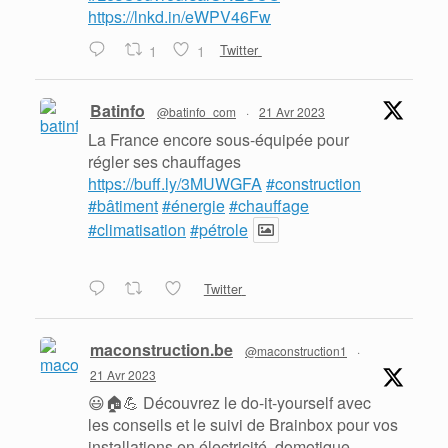
https://lnkd.in/eWPV46Fw
1
1
Twitter
Batinfo
@batinfo_com
·
21 Avr 2023
La France encore sous-équipée pour
régler ses chauffages
https://buff.ly/3MUWGFA
#construction
#bâtiment
#énergie
#chauffage
#climatisation
#pétrole
Twitter
maconstruction.be
@maconstruction1
·
21 Avr 2023
😃🏠💪 Découvrez le do-it-yourself avec
les conseils et le suivi de Brainbox pour vos
installations en électricité, domotique,