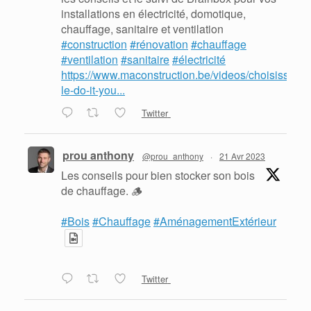
installations en électricité, domotique,
chauffage, sanitaire et ventilation
#construction
#rénovation
#chauffage
#ventilation
#sanitaire
#électricité
https://www.maconstruction.be/videos/choisissez-
le-do-it-you...
Twitter
prou anthony
@prou_anthony
·
21 Avr 2023
Les conseils pour bien stocker son bois
de chauffage. 🪵
#Bois
#Chauffage
#AménagementExtérieur
Twitter