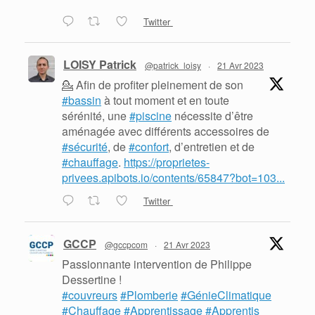
Twitter
LOISY Patrick
@patrick_loisy
·
21 Avr 2023
💁 Afin de profiter pleinement de son
#bassin
à tout moment et en toute
sérénité, une
#piscine
nécessite d’être
aménagée avec différents accessoires de
#sécurité
, de
#confort
, d’entretien et de
#chauffage
.
https://proprietes-
privees.apibots.io/contents/65847?bot=103...
Twitter
GCCP
@gccpcom
·
21 Avr 2023
Passionnante intervention de Philippe
Dessertine !
#couvreurs
#Plomberie
#GénieClimatique
#Chauffage
#Apprentissage
#Apprentis