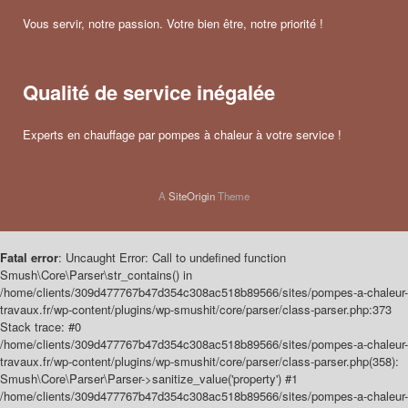
Vous servir, notre passion. Votre bien être, notre priorité !
Qualité de service inégalée
Experts en chauffage par pompes à chaleur à votre service !
A
SiteOrigin
Theme
Fatal error
: Uncaught Error: Call to undefined function
Smush\Core\Parser\str_contains() in
/home/clients/309d477767b47d354c308ac518b89566/sites/pompes-a-chaleur-
travaux.fr/wp-content/plugins/wp-smushit/core/parser/class-parser.php:373
Stack trace: #0
/home/clients/309d477767b47d354c308ac518b89566/sites/pompes-a-chaleur-
travaux.fr/wp-content/plugins/wp-smushit/core/parser/class-parser.php(358):
Smush\Core\Parser\Parser->sanitize_value('property') #1
/home/clients/309d477767b47d354c308ac518b89566/sites/pompes-a-chaleur-