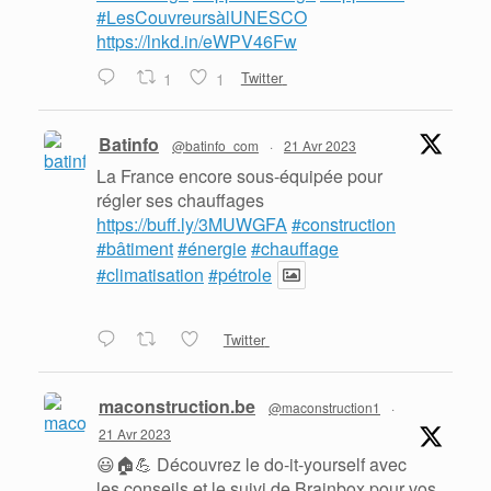
#LesCouvreursàlUNESCO
https://lnkd.in/eWPV46Fw
1
1
Twitter
Batinfo
@batinfo_com
·
21 Avr 2023
La France encore sous-équipée pour
régler ses chauffages
https://buff.ly/3MUWGFA
#construction
#bâtiment
#énergie
#chauffage
#climatisation
#pétrole
Twitter
maconstruction.be
@maconstruction1
·
21 Avr 2023
😃🏠💪 Découvrez le do-it-yourself avec
les conseils et le suivi de Brainbox pour vos