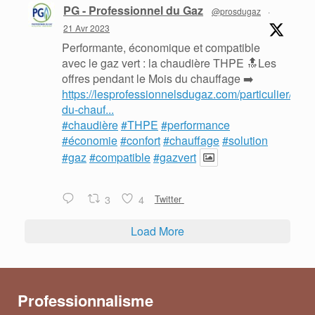
PG - Professionnel du Gaz
@prosdugaz
·
21 Avr 2023
Performante, économique et compatible
avec le gaz vert : la chaudière THPE 🔝Les
offres pendant le Mois du chauffage ➡️
https://lesprofessionnelsdugaz.com/particulier/mois
du-chauf...
#chaudière
#THPE
#performance
#économie
#confort
#chauffage
#solution
#gaz
#compatible
#gazvert
3
4
Twitter
Load More
Professionnalisme