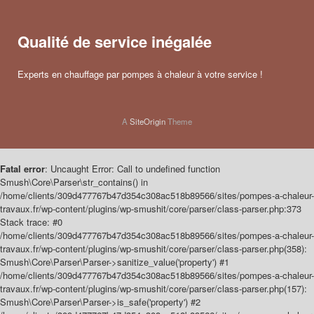
Qualité de service inégalée
Experts en chauffage par pompes à chaleur à votre service !
A
SiteOrigin
Theme
Fatal error
: Uncaught Error: Call to undefined function
Smush\Core\Parser\str_contains() in
/home/clients/309d477767b47d354c308ac518b89566/sites/pompes-a-chaleur-
travaux.fr/wp-content/plugins/wp-smushit/core/parser/class-parser.php:373
Stack trace: #0
/home/clients/309d477767b47d354c308ac518b89566/sites/pompes-a-chaleur-
travaux.fr/wp-content/plugins/wp-smushit/core/parser/class-parser.php(358):
Smush\Core\Parser\Parser->sanitize_value('property') #1
/home/clients/309d477767b47d354c308ac518b89566/sites/pompes-a-chaleur-
travaux.fr/wp-content/plugins/wp-smushit/core/parser/class-parser.php(157):
Smush\Core\Parser\Parser->is_safe('property') #2