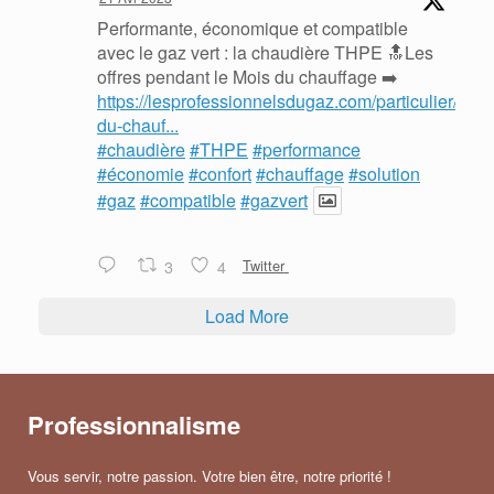
Performante, économique et compatible
avec le gaz vert : la chaudière THPE 🔝Les
offres pendant le Mois du chauffage ➡️
https://lesprofessionnelsdugaz.com/particulier/mois
du-chauf...
#chaudière
#THPE
#performance
#économie
#confort
#chauffage
#solution
#gaz
#compatible
#gazvert
3
4
Twitter
Load More
Professionnalisme
Vous servir, notre passion. Votre bien être, notre priorité !