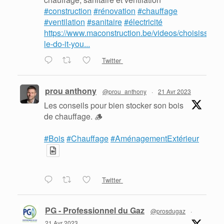
#construction
#rénovation
#chauffage
#ventilation
#sanitaire
#électricité
https://www.maconstruction.be/videos/choisissez-
le-do-it-you...
Twitter
prou anthony
@prou_anthony
·
21 Avr 2023
Les conseils pour bien stocker son bois
de chauffage. 🪵
#Bois
#Chauffage
#AménagementExtérieur
Twitter
PG - Professionnel du Gaz
@prosdugaz
·
21 Avr 2023