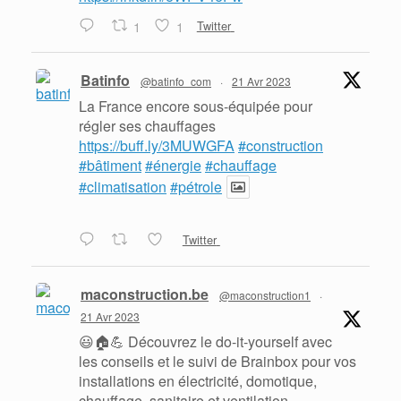
1
1
Twitter
Batinfo
@batinfo_com
·
21 Avr 2023
La France encore sous-équipée pour
régler ses chauffages
https://buff.ly/3MUWGFA
#construction
#bâtiment
#énergie
#chauffage
#climatisation
#pétrole
Twitter
maconstruction.be
@maconstruction1
·
21 Avr 2023
😃🏠💪 Découvrez le do-it-yourself avec
les conseils et le suivi de Brainbox pour vos
installations en électricité, domotique,
chauffage, sanitaire et ventilation