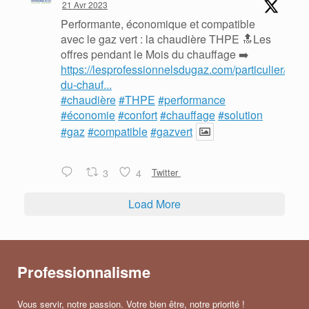
21 Avr 2023
Performante, économique et compatible
avec le gaz vert : la chaudière THPE 🔝Les
offres pendant le Mois du chauffage ➡️
https://lesprofessionnelsdugaz.com/particulier/mois
du-chauf...
#chaudière
#THPE
#performance
#économie
#confort
#chauffage
#solution
#gaz
#compatible
#gazvert
3
4
Twitter
Load More
Professionnalisme
Vous servir, notre passion. Votre bien être, notre priorité !