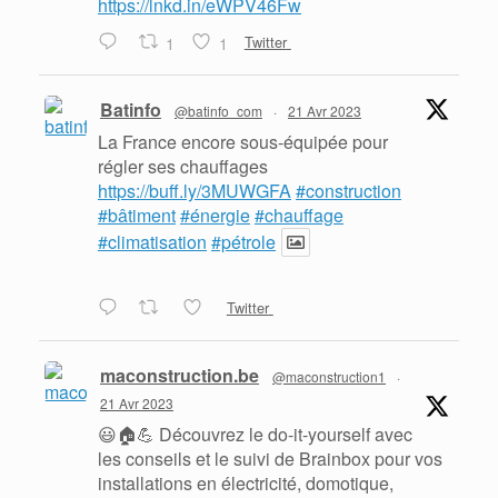
https://lnkd.in/eWPV46Fw
1
1
Twitter
Batinfo
@batinfo_com
·
21 Avr 2023
La France encore sous-équipée pour
régler ses chauffages
https://buff.ly/3MUWGFA
#construction
#bâtiment
#énergie
#chauffage
#climatisation
#pétrole
Twitter
maconstruction.be
@maconstruction1
·
21 Avr 2023
😃🏠💪 Découvrez le do-it-yourself avec
les conseils et le suivi de Brainbox pour vos
installations en électricité, domotique,