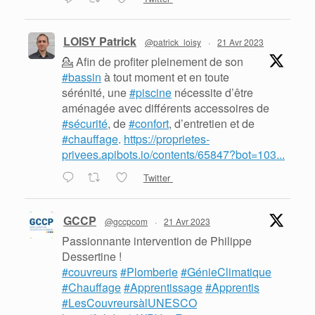
LOISY Patrick
@patrick_loisy
·
21 Avr 2023
💁 Afin de profiter pleinement de son
#bassin
à tout moment et en toute
sérénité, une
#piscine
nécessite d’être
aménagée avec différents accessoires de
#sécurité
, de
#confort
, d’entretien et de
#chauffage
.
https://proprietes-
privees.apibots.io/contents/65847?bot=103...
Twitter
GCCP
@gccpcom
·
21 Avr 2023
Passionnante intervention de Philippe
Dessertine !
#couvreurs
#Plomberie
#GénieClimatique
#Chauffage
#Apprentissage
#Apprentis
#LesCouvreursàlUNESCO