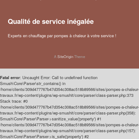
Qualité de service inégalée
Experts en chauffage par pompes à chaleur à votre service !
A
SiteOrigin
Theme
Fatal error
: Uncaught Error: Call to undefined function
Smush\Core\Parser\str_contains() in
/home/clients/309d477767b47d354c308ac518b89566/sites/pompes-a-chaleur-
travaux.fr/wp-content/plugins/wp-smushit/core/parser/class-parser.php:373
Stack trace: #0
/home/clients/309d477767b47d354c308ac518b89566/sites/pompes-a-chaleur-
travaux.fr/wp-content/plugins/wp-smushit/core/parser/class-parser.php(358):
Smush\Core\Parser\Parser->sanitize_value('property') #1
/home/clients/309d477767b47d354c308ac518b89566/sites/pompes-a-chaleur-
travaux.fr/wp-content/plugins/wp-smushit/core/parser/class-parser.php(157):
Smush\Core\Parser\Parser->is_safe('property') #2