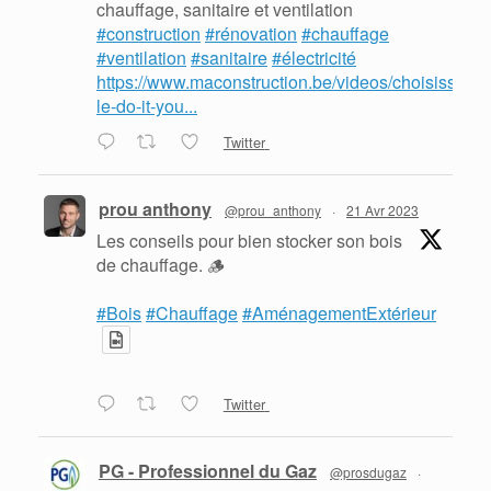
chauffage, sanitaire et ventilation
#construction
#rénovation
#chauffage
#ventilation
#sanitaire
#électricité
https://www.maconstruction.be/videos/choisissez-
le-do-it-you...
Twitter
prou anthony
@prou_anthony
·
21 Avr 2023
Les conseils pour bien stocker son bois
de chauffage. 🪵
#Bois
#Chauffage
#AménagementExtérieur
Twitter
PG - Professionnel du Gaz
@prosdugaz
·